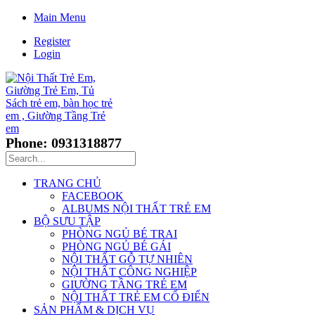
Main Menu
Register
Login
Phone: 0931318877
TRANG CHỦ
FACEBOOK
ALBUMS NỘI THẤT TRẺ EM
BỘ SƯU TẬP
PHÒNG NGỦ BÉ TRAI
PHÒNG NGỦ BÉ GÁI
NỘI THẤT GỖ TỰ NHIÊN
NỘI THẤT CÔNG NGHIỆP
GIƯỜNG TẦNG TRẺ EM
NỘI THẤT TRẺ EM CỔ ĐIỂN
SẢN PHẨM & DỊCH VỤ