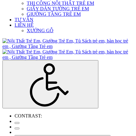
THI CÔNG NỘI THẤT TRẺ EM
GIẤY DÁN TƯỜNG TRẺ EM
GIƯỜNG TẦNG TRẺ EM
TƯ VẤN
LIÊN HỆ
XƯỞNG GỖ
CONTRAST: