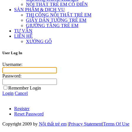
NỘI THẤT TRẺ EM CỔ ĐIỂN
SẢN PHẨM & DỊCH VỤ
THI CÔNG NỘI THẤT TRẺ EM
GIẤY DÁN TƯỜNG TRẺ EM
GIƯỜNG TẦNG TRẺ EM
TƯ VẤN
LIÊN HỆ
XƯỞNG GỖ
User Log In
Username:
Password:
Remember Login
Login
Cancel
Register
Reset Password
Copyright 2009 by
Nội thất trẻ em
|
Privacy Statement
|
Terms Of Use