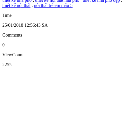
thiết kế nhà phố
,
thiết kế nội thất nhà phố
,
thiết kế nhà phố đẹp
,
thiết kế nội thất
,
nội thất trẻ em mẫu 5
Time
25/01/2018 12:56:43 SA
Comments
0
ViewCount
2255