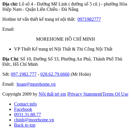
Địa chỉ:
Lô số 4 - Đường Mê Linh ( đường số 5 cũ ) - phường Hòa
Hiệp Nam - Quận Liên Chiều - Đà Nẵng
Hotline tư vấn thiết kế trang trí nội thất:
0971982777
Email:
MOREHOME HỒ CHÍ MINH
VP Thiết Kế trang trí Nội Thất & Thi Công Nội Thất
Địa Chỉ
: Số 10, Đường Số 33, Phường An Phú, Thành Phố Thủ
Đức, Hồ Chí Minh
Sđt:
097.1982.777
-
028.62.79.6666
(Mr Hoàn)
Email:
hoan@morehome.vn
Copyright 2009 by
Nội thất trẻ em
|
Privacy Statement
|
Terms Of Use
Contact info
Facebook
0931.31.88.77
chinh@morehome.vn
Back to top