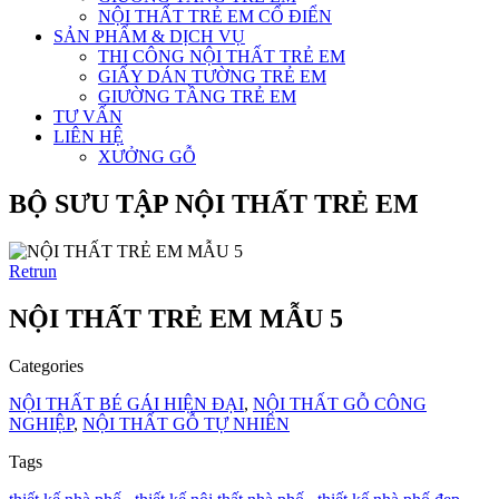
NỘI THẤT TRẺ EM CỔ ĐIỂN
SẢN PHẨM & DỊCH VỤ
THI CÔNG NỘI THẤT TRẺ EM
GIẤY DÁN TƯỜNG TRẺ EM
GIƯỜNG TẦNG TRẺ EM
TƯ VẤN
LIÊN HỆ
XƯỞNG GỖ
BỘ SƯU TẬP NỘI THẤT TRẺ EM
Retrun
NỘI THẤT TRẺ EM MẪU 5
Categories
NỘI THẤT BÉ GÁI HIỆN ĐẠI
,
NỘI THẤT GỖ CÔNG
NGHIỆP
,
NỘI THẤT GỖ TỰ NHIÊN
Tags