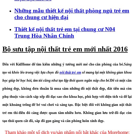
Những mẫu thiết kế nội thất phòng ngủ trẻ em
cho chung cư hiện đại
Thiết kế nội thất trẻ em tại chung cư N04
Trung Hòa Nhân Chính
Bộ sưu tập nội thất trẻ em mới nhất 2016
Đến với KidHome để tìm kiếm những ý tưởng mới mẻ cho căn phòng của bé.
Sáng
tạo và khéo léo trong việc lựa chọn đồ
nội thất trẻ em
sẽ mang lại một không gian khoa
học giúp bé học hỏi, tìm tòi cũng như tạo lập thói quen ngăn nắp cho bé.
Để có một căn
phòng đẹp, không đơn thuần là mua sắm những đồ nội thất đẹp, đắt tiền mà còn
phụ thuộc vào cách sắp xếp đồ đạc sao cho khoa học, phù hợp với diện tích và để lại
một khoảng trống để bé vui chơi và sáng tạo. Đặc biệt đối với không gian
nội thất
trẻ em
thì điều đó càng được quan tâm nhiều hơn. Không gian lưu trữ đồ đạc còn
tạo thói quen cất đồ, sắp đồ gọn gàng và căn phòng luôn xinh đẹp.
Tham khảo một số dịch vụ/sản phẩm nổi bật khác của Morehome: