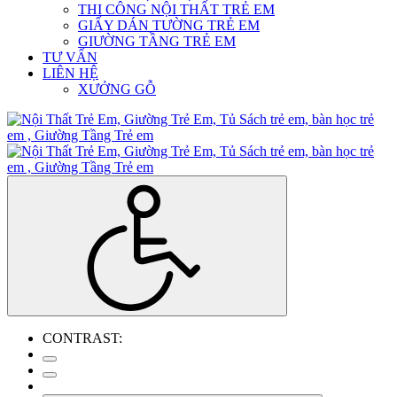
THI CÔNG NỘI THẤT TRẺ EM
GIẤY DÁN TƯỜNG TRẺ EM
GIƯỜNG TẦNG TRẺ EM
TƯ VẤN
LIÊN HỆ
XƯỞNG GỖ
CONTRAST: