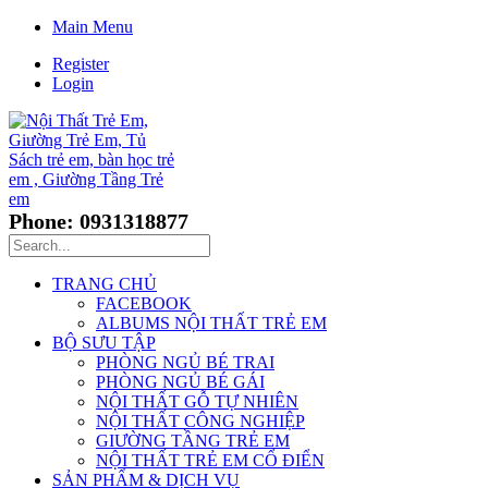
Main Menu
Register
Login
Phone: 0931318877
TRANG CHỦ
FACEBOOK
ALBUMS NỘI THẤT TRẺ EM
BỘ SƯU TẬP
PHÒNG NGỦ BÉ TRAI
PHÒNG NGỦ BÉ GÁI
NỘI THẤT GỖ TỰ NHIÊN
NỘI THẤT CÔNG NGHIỆP
GIƯỜNG TẦNG TRẺ EM
NỘI THẤT TRẺ EM CỔ ĐIỂN
SẢN PHẨM & DỊCH VỤ