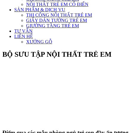
NỘI THẤT TRẺ EM CỔ ĐIỂN
SẢN PHẨM & DỊCH VỤ
THI CÔNG NỘI THẤT TRẺ EM
GIẤY DÁN TƯỜNG TRẺ EM
GIƯỜNG TẦNG TRẺ EM
TƯ VẤN
LIÊN HỆ
XƯỞNG GỖ
BỘ SƯU TẬP NỘI THẤT TRẺ EM
Điểm qua các mẫu phòng ngủ trẻ con đầy ấn tượng