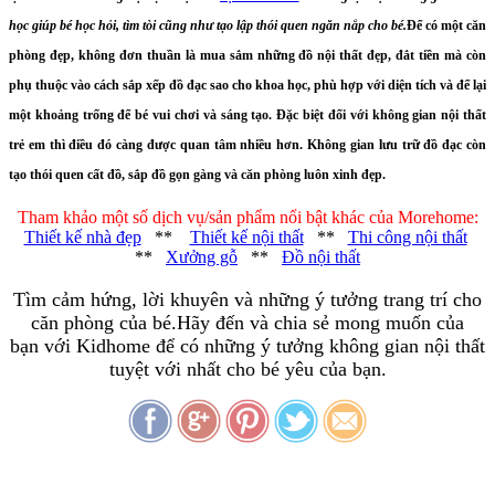
học giúp bé học hỏi, tìm tòi cũng như tạo lập thói quen ngăn nắp cho bé.
Để có một căn
phòng đẹp, không đơn thuần là mua sắm những đồ nội thất đẹp, đắt tiền mà còn
phụ thuộc vào cách sắp xếp đồ đạc sao cho khoa học, phù hợp với diện tích và để lại
một khoảng trống để bé vui chơi và sáng tạo. Đặc biệt đối với không gian
nội thất
trẻ em
thì điều đó càng được quan tâm nhiều hơn. Không gian lưu trữ đồ đạc còn
tạo thói quen cất đồ, sắp đồ gọn gàng và căn phòng luôn xinh đẹp.
Tham khảo một số dịch vụ/sản phẩm nổi bật khác của Morehome:
Thiết kế nhà đẹp
**
Thiết kế nội thất
**
Thi công nội thất
**
Xưởng gỗ
**
Đồ nội thất
Tìm cảm hứng, lời khuyên và những ý tưởng trang trí cho
căn phòng của bé.Hãy đến và chia sẻ mong muốn của
bạn với Kidhome để có những ý tưởng không gian nội thất
tuyệt với nhất cho bé yêu của bạn.