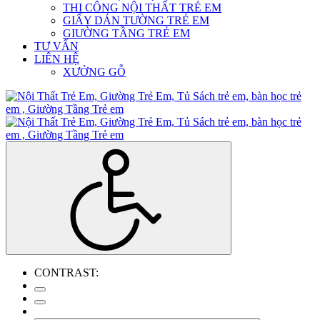
THI CÔNG NỘI THẤT TRẺ EM
GIẤY DÁN TƯỜNG TRẺ EM
GIƯỜNG TẦNG TRẺ EM
TƯ VẤN
LIÊN HỆ
XƯỞNG GỖ
CONTRAST: