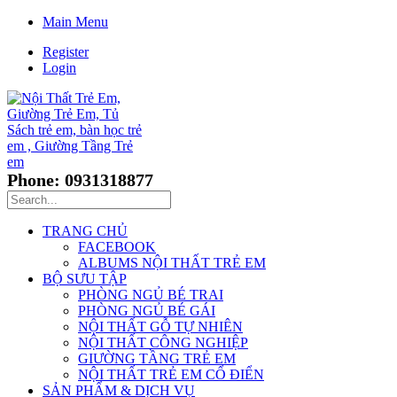
Main Menu
Register
Login
Phone: 0931318877
TRANG CHỦ
FACEBOOK
ALBUMS NỘI THẤT TRẺ EM
BỘ SƯU TẬP
PHÒNG NGỦ BÉ TRAI
PHÒNG NGỦ BÉ GÁI
NỘI THẤT GỖ TỰ NHIÊN
NỘI THẤT CÔNG NGHIỆP
GIƯỜNG TẦNG TRẺ EM
NỘI THẤT TRẺ EM CỔ ĐIỂN
SẢN PHẨM & DỊCH VỤ