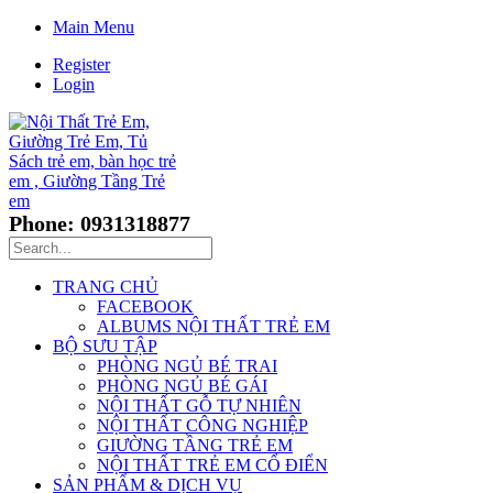
Main Menu
Register
Login
Phone: 0931318877
TRANG CHỦ
FACEBOOK
ALBUMS NỘI THẤT TRẺ EM
BỘ SƯU TẬP
PHÒNG NGỦ BÉ TRAI
PHÒNG NGỦ BÉ GÁI
NỘI THẤT GỖ TỰ NHIÊN
NỘI THẤT CÔNG NGHIỆP
GIƯỜNG TẦNG TRẺ EM
NỘI THẤT TRẺ EM CỔ ĐIỂN
SẢN PHẨM & DỊCH VỤ