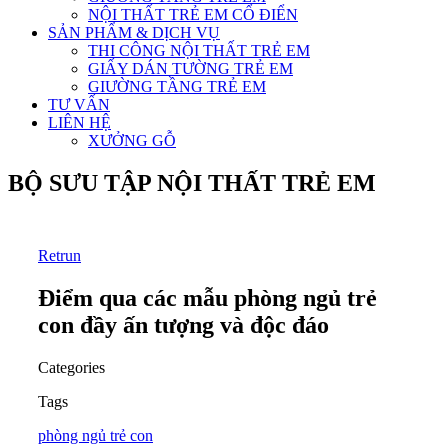
NỘI THẤT TRẺ EM CỔ ĐIỂN
SẢN PHẨM & DỊCH VỤ
THI CÔNG NỘI THẤT TRẺ EM
GIẤY DÁN TƯỜNG TRẺ EM
GIƯỜNG TẦNG TRẺ EM
TƯ VẤN
LIÊN HỆ
XƯỞNG GỖ
BỘ SƯU TẬP NỘI THẤT TRẺ EM
Retrun
Điểm qua các mẫu phòng ngủ trẻ
con đầy ấn tượng và độc đáo
Categories
Tags
phòng ngủ trẻ con