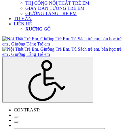
THI CÔNG NỘI THẤT TRẺ EM
GIẤY DÁN TƯỜNG TRẺ EM
GIƯỜNG TẦNG TRẺ EM
TƯ VẤN
LIÊN HỆ
XƯỞNG GỖ
CONTRAST: