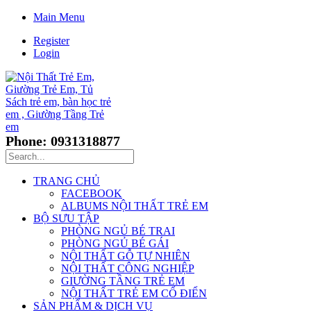
Main Menu
Register
Login
Phone: 0931318877
TRANG CHỦ
FACEBOOK
ALBUMS NỘI THẤT TRẺ EM
BỘ SƯU TẬP
PHÒNG NGỦ BÉ TRAI
PHÒNG NGỦ BÉ GÁI
NỘI THẤT GỖ TỰ NHIÊN
NỘI THẤT CÔNG NGHIỆP
GIƯỜNG TẦNG TRẺ EM
NỘI THẤT TRẺ EM CỔ ĐIỂN
SẢN PHẨM & DỊCH VỤ