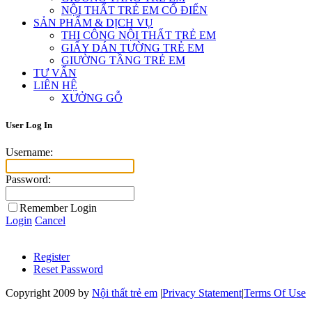
NỘI THẤT TRẺ EM CỔ ĐIỂN
SẢN PHẨM & DỊCH VỤ
THI CÔNG NỘI THẤT TRẺ EM
GIẤY DÁN TƯỜNG TRẺ EM
GIƯỜNG TẦNG TRẺ EM
TƯ VẤN
LIÊN HỆ
XƯỞNG GỖ
User Log In
Username:
Password:
Remember Login
Login
Cancel
Register
Reset Password
Copyright 2009 by
Nội thất trẻ em
|
Privacy Statement
|
Terms Of Use