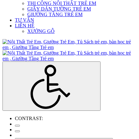
THI CÔNG NỘI THẤT TRẺ EM
GIẤY DÁN TƯỜNG TRẺ EM
GIƯỜNG TẦNG TRẺ EM
TƯ VẤN
LIÊN HỆ
XƯỞNG GỖ
CONTRAST: