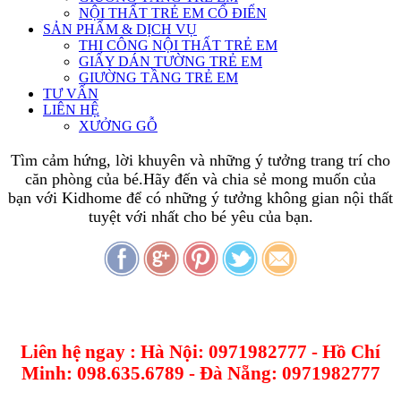
NỘI THẤT TRẺ EM CỔ ĐIỂN
SẢN PHẨM & DỊCH VỤ
THI CÔNG NỘI THẤT TRẺ EM
GIẤY DÁN TƯỜNG TRẺ EM
GIƯỜNG TẦNG TRẺ EM
TƯ VẤN
LIÊN HỆ
XƯỞNG GỖ
Tìm cảm hứng, lời khuyên và những ý tưởng trang trí cho
căn phòng của bé.Hãy đến và chia sẻ mong muốn của
bạn với Kidhome để có những ý tưởng không gian nội thất
tuyệt với nhất cho bé yêu của bạn.
Liên hệ ngay : Hà Nội: 0971982777 - Hồ Chí
Minh: 098.635.6789 - Đà Nẵng: 0971982777