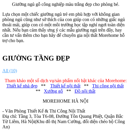
Giường ngủ gỗ công nghiệp màu trắng đẹp cho phòng bé.
Lựa chọn một chiếc giường ngủ trẻ em phù hợp với không gian
phòng ngủ cũng như sở thích của con giúp con có những giấc ngủ
thoải mái, giúp con có một môi trường học tập nghỉ ngơi toàn diện
nhất. Nếu bạn cảm thấy ưng ý các mẫu giường ngủ trên đây, hay
cần tư vấn thêm cho bạn hãy để chuyên gia nội thất Morehome hỗ
trợ cho bạn.
GIƯỜNG TẦNG ĐẸP
All (10)
Tham khảo một số dịch vụ/sản phẩm nổi bật khác của Morehome:
Thiết kế nhà đẹp
**
Thiết kế nội thất
**
Thi công nội thất
**
Xưởng gỗ
**
Đồ nội thất
MOREHOME HÀ NỘI
- Văn Phòng Thiết Kế & Thi Công Nội Thất
Điạ chỉ: Tầng 3, Tòa T6-08, Đường Tôn Quang Phiệt, Quận Bắc
Từ Liêm, Hà Nội(Khu đô thị Nam Cường, đối diện chéo bộ Công
An)