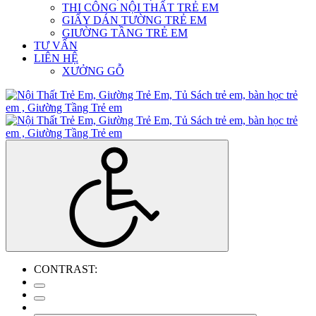
THI CÔNG NỘI THẤT TRẺ EM
GIẤY DÁN TƯỜNG TRẺ EM
GIƯỜNG TẦNG TRẺ EM
TƯ VẤN
LIÊN HỆ
XƯỞNG GỖ
CONTRAST: