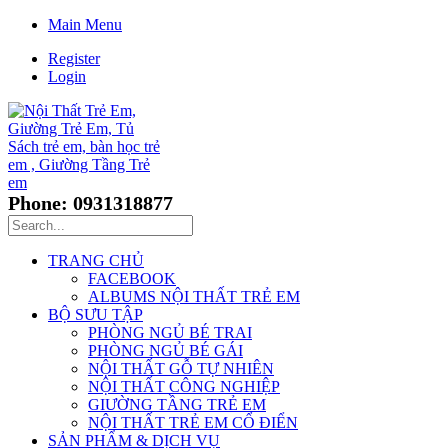
Main Menu
Register
Login
Phone: 0931318877
TRANG CHỦ
FACEBOOK
ALBUMS NỘI THẤT TRẺ EM
BỘ SƯU TẬP
PHÒNG NGỦ BÉ TRAI
PHÒNG NGỦ BÉ GÁI
NỘI THẤT GỖ TỰ NHIÊN
NỘI THẤT CÔNG NGHIỆP
GIƯỜNG TẦNG TRẺ EM
NỘI THẤT TRẺ EM CỔ ĐIỂN
SẢN PHẨM & DỊCH VỤ