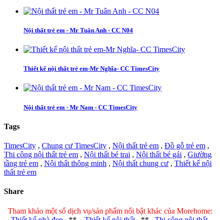
Nội thất trẻ em - Mr Tuân Anh - CC N04
Thiết kế nội thất trẻ em-Mr Nghĩa- CC TimesCity
Nội thất trẻ em - Mr Nam - CC TimesCity
Tags
TimesCity
,
Chung cư TimesCity
,
Nội thất trẻ em
,
Đồ gỗ trẻ em
,
Thi công nội thất trẻ em
,
Nội thất bé trai
,
Nội thất bé gái
,
Giường
tầng trẻ em
,
Nội thất thông minh
,
Nội thất chung cư
,
Thiết kế nội
thất trẻ em
Share
Tham khảo một số dịch vụ/sản phẩm nổi bật khác của Morehome:
Thiết kế nhà đẹp
**
Thiết kế nội thất
**
Thi công nội thất