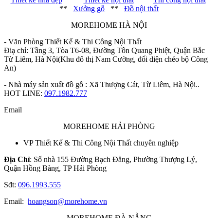
**
Xưởng gỗ
**
Đồ nội thất
MOREHOME HÀ NỘI
- Văn Phòng Thiết Kế & Thi Công Nội Thất
Điạ chỉ: Tầng 3, Tòa T6-08, Đường Tôn Quang Phiệt, Quận Bắc
Từ Liêm, Hà Nội(Khu đô thị Nam Cường, đối diện chéo bộ Công
An)
- Nhà máy sản xuất đồ gỗ : Xã Thượng Cát, Từ Liêm, Hà Nội..
HOT LINE:
097.1982.777
Email
MOREHOME HẢI PHÒNG
VP Thiết Kế & Thi Công Nội Thất chuyên nghiệp
Địa Chỉ
: Số nhà 155 Đường Bạch Đằng, Phường Thượng Lý,
Quận Hồng Bàng, TP Hải Phòng
Sđt:
096.1993.555
Email:
hoangson@morehome.vn
MOREHOME ĐÀ NẴNG