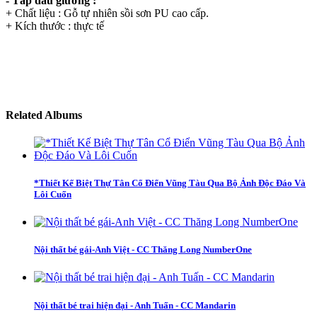
- Táp đầu giường :
+ Chất liệu : Gỗ tự nhiên sồi sơn PU cao cấp.
+ Kích thước : thực tế
Related Albums
*Thiết Kế Biệt Thự Tân Cổ Điển Vũng Tàu Qua Bộ Ảnh Độc Đáo Và
Lôi Cuốn
Nội thất bé gái-Anh Việt - CC Thăng Long NumberOne
Nội thất bé trai hiện đại - Anh Tuấn - CC Mandarin