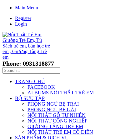
Main Menu
Register
Login
Phone: 0931318877
TRANG CHỦ
FACEBOOK
ALBUMS NỘI THẤT TRẺ EM
BỘ SƯU TẬP
PHÒNG NGỦ BÉ TRAI
PHÒNG NGỦ BÉ GÁI
NỘI THẤT GỖ TỰ NHIÊN
NỘI THẤT CÔNG NGHIỆP
GIƯỜNG TẦNG TRẺ EM
NỘI THẤT TRẺ EM CỔ ĐIỂN
SẢN PHẨM & DỊCH VỤ