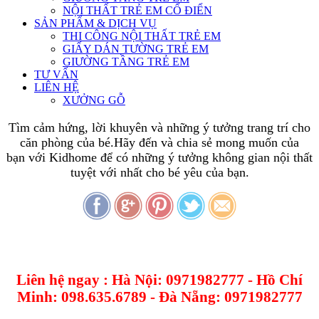
NỘI THẤT TRẺ EM CỔ ĐIỂN
SẢN PHẨM & DỊCH VỤ
THI CÔNG NỘI THẤT TRẺ EM
GIẤY DÁN TƯỜNG TRẺ EM
GIƯỜNG TẦNG TRẺ EM
TƯ VẤN
LIÊN HỆ
XƯỞNG GỖ
Tìm cảm hứng, lời khuyên và những ý tưởng trang trí cho
căn phòng của bé.Hãy đến và chia sẻ mong muốn của
bạn với Kidhome để có những ý tưởng không gian nội thất
tuyệt với nhất cho bé yêu của bạn.
Liên hệ ngay : Hà Nội: 0971982777 - Hồ Chí
Minh: 098.635.6789 - Đà Nẵng: 0971982777