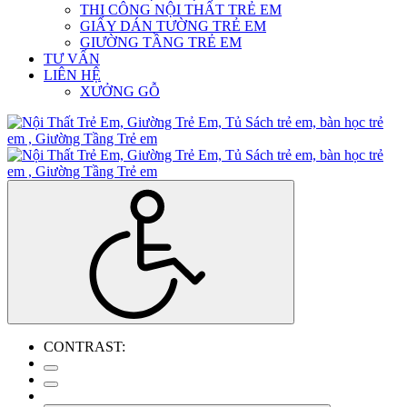
THI CÔNG NỘI THẤT TRẺ EM
GIẤY DÁN TƯỜNG TRẺ EM
GIƯỜNG TẦNG TRẺ EM
TƯ VẤN
LIÊN HỆ
XƯỞNG GỖ
CONTRAST: