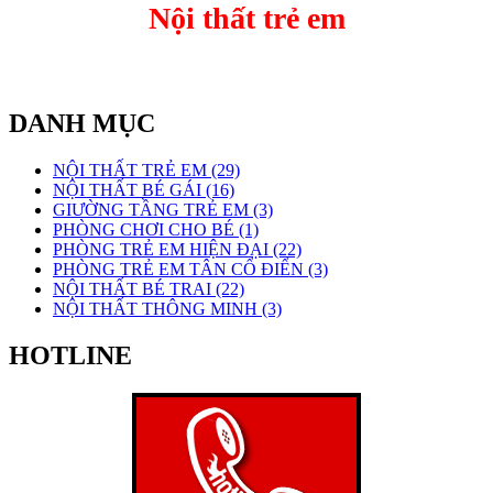
Nội thất trẻ em
DANH MỤC
NỘI THẤT TRẺ EM (29)
NỘI THẤT BÉ GÁI (16)
GIƯỜNG TẦNG TRẺ EM (3)
PHÒNG CHƠI CHO BÉ (1)
PHÒNG TRẺ EM HIỆN ĐẠI (22)
PHÒNG TRẺ EM TÂN CỔ ĐIỂN (3)
NỘI THẤT BÉ TRAI (22)
NỘI THẤT THÔNG MINH (3)
HOTLINE