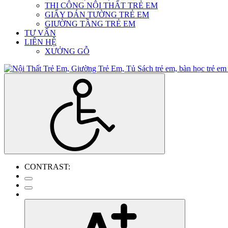
THI CÔNG NỘI THẤT TRẺ EM
GIẤY DÁN TƯỜNG TRẺ EM
GIƯỜNG TẦNG TRẺ EM
TƯ VẤN
LIÊN HỆ
XƯỞNG GỖ
CONTRAST: