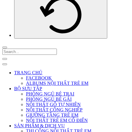
TRANG CHỦ
FACEBOOK
ALBUMS NỘI THẤT TRẺ EM
BỘ SƯU TẬP
PHÒNG NGỦ BÉ TRAI
PHÒNG NGỦ BÉ GÁI
NỘI THẤT GỖ TỰ NHIÊN
NỘI THẤT CÔNG NGHIỆP
GIƯỜNG TẦNG TRẺ EM
NỘI THẤT TRẺ EM CỔ ĐIỂN
SẢN PHẨM & DỊCH VỤ
THI CÔNG NỘI THẤT TRẺ EM