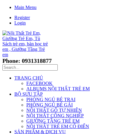
Main Menu
Register
Login
Phone: 0931318877
TRANG CHỦ
FACEBOOK
ALBUMS NỘI THẤT TRẺ EM
BỘ SƯU TẬP
PHÒNG NGỦ BÉ TRAI
PHÒNG NGỦ BÉ GÁI
NỘI THẤT GỖ TỰ NHIÊN
NỘI THẤT CÔNG NGHIỆP
GIƯỜNG TẦNG TRẺ EM
NỘI THẤT TRẺ EM CỔ ĐIỂN
SẢN PHẨM & DỊCH VỤ