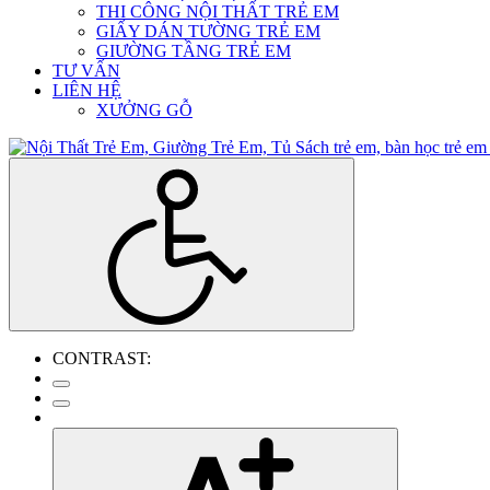
THI CÔNG NỘI THẤT TRẺ EM
GIẤY DÁN TƯỜNG TRẺ EM
GIƯỜNG TẦNG TRẺ EM
TƯ VẤN
LIÊN HỆ
XƯỞNG GỖ
CONTRAST: