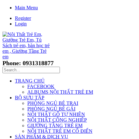
Main Menu
Register
Login
Phone: 0931318877
TRANG CHỦ
FACEBOOK
ALBUMS NỘI THẤT TRẺ EM
BỘ SƯU TẬP
PHÒNG NGỦ BÉ TRAI
PHÒNG NGỦ BÉ GÁI
NỘI THẤT GỖ TỰ NHIÊN
NỘI THẤT CÔNG NGHIỆP
GIƯỜNG TẦNG TRẺ EM
NỘI THẤT TRẺ EM CỔ ĐIỂN
SẢN PHẨM & DỊCH VỤ