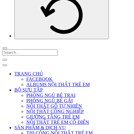
TRANG CHỦ
FACEBOOK
ALBUMS NỘI THẤT TRẺ EM
BỘ SƯU TẬP
PHÒNG NGỦ BÉ TRAI
PHÒNG NGỦ BÉ GÁI
NỘI THẤT GỖ TỰ NHIÊN
NỘI THẤT CÔNG NGHIỆP
GIƯỜNG TẦNG TRẺ EM
NỘI THẤT TRẺ EM CỔ ĐIỂN
SẢN PHẨM & DỊCH VỤ
THI CÔNG NỘI THẤT TRẺ EM