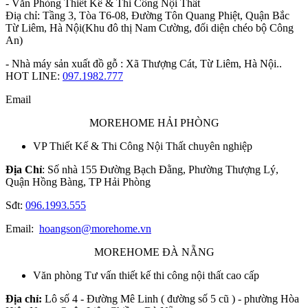
- Văn Phòng Thiết Kế & Thi Công Nội Thất
Điạ chỉ: Tầng 3, Tòa T6-08, Đường Tôn Quang Phiệt, Quận Bắc
Từ Liêm, Hà Nội(Khu đô thị Nam Cường, đối diện chéo bộ Công
An)
- Nhà máy sản xuất đồ gỗ : Xã Thượng Cát, Từ Liêm, Hà Nội..
HOT LINE:
097.1982.777
Email
MOREHOME HẢI PHÒNG
VP Thiết Kế & Thi Công Nội Thất chuyên nghiệp
Địa Chỉ
: Số nhà 155 Đường Bạch Đằng, Phường Thượng Lý,
Quận Hồng Bàng, TP Hải Phòng
Sđt:
096.1993.555
Email:
hoangson@morehome.vn
MOREHOME ĐÀ NẴNG
Văn phòng Tư vấn thiết kế thi công nội thất cao cấp
Địa chỉ:
Lô số 4 - Đường Mê Linh ( đường số 5 cũ ) - phường Hòa