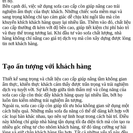
trí họ.
Bên cạnh đó, việc sử dụng sofa cao cấp còn giúp nâng cao trải
nghiệm ẩm thực của thực khách. Những chiếc sofa mềm mại và
sang trọng không chỉ tạo cảm giác dễ chịu khi ngồi lâu mà còn
khuyến khích khách hàng quay lại nhiều lần. Thêm vào đó, chất liệu
cao cấp thường đi kèm với độ bền cao, giúp tiết kiệm chi phí bảo trì
và thay thế trong tương lai. Khi đầu tư vào sofa chất lượng, nhà
hàng không chỉ nâng cao giá trị dịch vụ mà còn xây dựng được lòng
tin nơi khách hàng.
Tạo ấn tượng với khách hàng
Thiết kế sang trọng và chất liệu cao cấp giúp nâng tầm không gian
ẩm thực, khiến thực khách cảm thấy được trân trọng và trải nghiệm
dịch vụ tuyệt vời. Sự kết hợp giữa tính thẩm mỹ và công năng của
sofa cao cấp còn thúc đẩy khách hàng quay lại nhiều lần, bởi họ
luôn tìm kiếm những trải nghiệm ấn tượng.
Ngoài ra, sofa cao cấp còn giúp tối ưu hóa không gian sử dụng một
cách hiệu quả. Những mẫu sofa đa năng có thể dễ dàng kết hợp với
các loại bàn khác nhau, tạo nên sự linh hoạt trong cách bài trí. Điều
này không chỉ giúp nhà hàng tận dụng tối đa diện tích mà còn tạo ra
nhiều góc riêng tư cho nhóm khách hàng, từ đó tăng cường sự hài
lòng và giữ chân khách hàng lâu hơn. Tất cả những yếu tố này đều