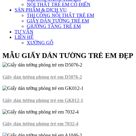
NỘI THẤT TRẺ EM CỔ ĐIỂN
SẢN PHẨM & DỊCH VỤ
THI CÔNG NỘI THẤT TRẺ EM
GIẤY DÁN TƯỜNG TRẺ EM
GIƯỜNG TẦNG TRẺ EM
TƯ VẤN
LIÊN HỆ
XƯỞNG GỖ
MẪU GIẤY DÁN TƯỜNG TRẺ EM ĐẸP
Giấy dán tường phòng trẻ em D5076-2
Giấy dán tường phòng trẻ em GK012-1
Giấy dán tường phòng trẻ em 7032-4