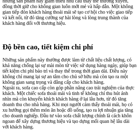
những sản phẩm này giảm thiểu nhu cầu thay thế thường xuyên,
đồng thời giữ cho không gian luôn mới mẻ và hấp dẫn. Một không
gian tiếp đón khách hàng thoải mái sẽ tạo cơ hội cho việc giao tiếp
và kết nối, từ đó tăng cường sự hài lòng và lòng trung thành của
khách hàng đối với thương hiệu.
Độ bền cao, tiết kiệm chi phí
Những sản phẩm này thường được làm từ chất liệu chất lượng, có
khả năng chống lại sự mài mòn từ việc sử dụng hàng ngày, giúp bạn
tiết kiệm chi phí bảo trì và thay thế trong thời gian dài. Điều này
không chỉ mang lại sự an tâm cho chủ sở hữu mà còn tạo ra một
không gian sang trọng và đẳng cấp cho khách hàng.
Ngoài ra, sofa cao cấp còn góp phần nâng cao trải nghiệm của thực
khách. Một chiếc sofa thoải mái và tinh tế không chỉ thu hút ánh
nhìn mà còn khuyến khích khách hàng ở lại lâu hơn, từ đó tăng
doanh thu cho nhà hàng. Khi mọi người cảm thấy thoải mái, họ có
xu hướng gọi thêm món ăn hoặc đồ uống, tạo ra lợi nhuận gia tăng
cho doanh nghiệp. Đầu tư vào sofa chất lượng chính là cách khôn
ngoan để xây dựng thương hiệu và tạo dựng mối quan hệ lâu dài
với khách hàng.