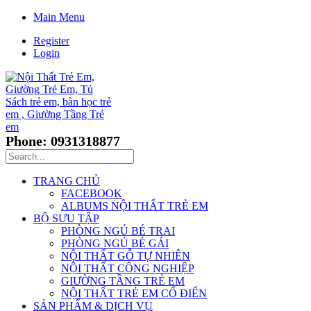
Main Menu
Register
Login
Phone: 0931318877
TRANG CHỦ
FACEBOOK
ALBUMS NỘI THẤT TRẺ EM
BỘ SƯU TẬP
PHÒNG NGỦ BÉ TRAI
PHÒNG NGỦ BÉ GÁI
NỘI THẤT GỖ TỰ NHIÊN
NỘI THẤT CÔNG NGHIỆP
GIƯỜNG TẦNG TRẺ EM
NỘI THẤT TRẺ EM CỔ ĐIỂN
SẢN PHẨM & DỊCH VỤ