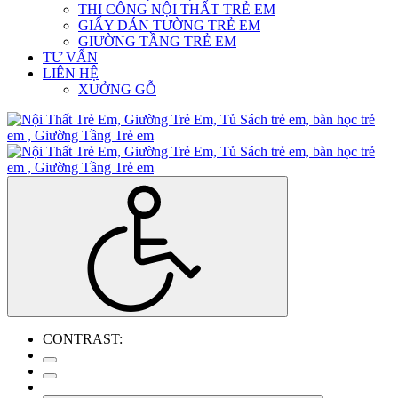
THI CÔNG NỘI THẤT TRẺ EM
GIẤY DÁN TƯỜNG TRẺ EM
GIƯỜNG TẦNG TRẺ EM
TƯ VẤN
LIÊN HỆ
XƯỞNG GỖ
CONTRAST: