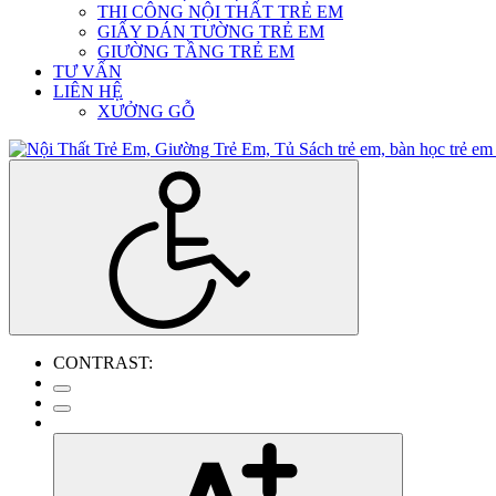
THI CÔNG NỘI THẤT TRẺ EM
GIẤY DÁN TƯỜNG TRẺ EM
GIƯỜNG TẦNG TRẺ EM
TƯ VẤN
LIÊN HỆ
XƯỞNG GỖ
CONTRAST: