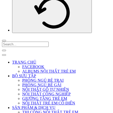
TRANG CHỦ
FACEBOOK
ALBUMS NỘI THẤT TRẺ EM
BỘ SƯU TẬP
PHÒNG NGỦ BÉ TRAI
PHÒNG NGỦ BÉ GÁI
NỘI THẤT GỖ TỰ NHIÊN
NỘI THẤT CÔNG NGHIỆP
GIƯỜNG TẦNG TRẺ EM
NỘI THẤT TRẺ EM CỔ ĐIỂN
SẢN PHẨM & DỊCH VỤ
THI CÔNG NỘI THẤT TRẺ EM