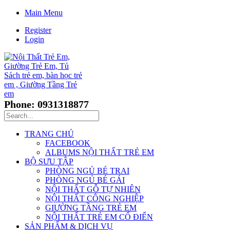
Main Menu
Register
Login
Phone: 0931318877
TRANG CHỦ
FACEBOOK
ALBUMS NỘI THẤT TRẺ EM
BỘ SƯU TẬP
PHÒNG NGỦ BÉ TRAI
PHÒNG NGỦ BÉ GÁI
NỘI THẤT GỖ TỰ NHIÊN
NỘI THẤT CÔNG NGHIỆP
GIƯỜNG TẦNG TRẺ EM
NỘI THẤT TRẺ EM CỔ ĐIỂN
SẢN PHẨM & DỊCH VỤ