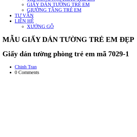
GIẤY DÁN TƯỜNG TRẺ EM
GIƯỜNG TẦNG TRẺ EM
TƯ VẤN
LIÊN HỆ
XƯỞNG GỖ
MẪU GIẤY DÁN TƯỜNG TRẺ EM ĐẸP
Giấy dán tường phòng trẻ em mã 7029-1
Chinh Tran
0 Comments