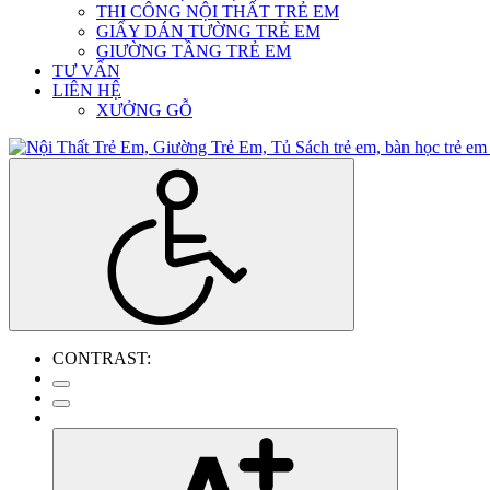
THI CÔNG NỘI THẤT TRẺ EM
GIẤY DÁN TƯỜNG TRẺ EM
GIƯỜNG TẦNG TRẺ EM
TƯ VẤN
LIÊN HỆ
XƯỞNG GỖ
CONTRAST: