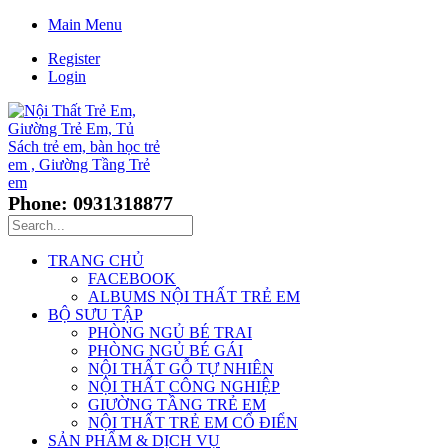
Main Menu
Register
Login
Phone: 0931318877
TRANG CHỦ
FACEBOOK
ALBUMS NỘI THẤT TRẺ EM
BỘ SƯU TẬP
PHÒNG NGỦ BÉ TRAI
PHÒNG NGỦ BÉ GÁI
NỘI THẤT GỖ TỰ NHIÊN
NỘI THẤT CÔNG NGHIỆP
GIƯỜNG TẦNG TRẺ EM
NỘI THẤT TRẺ EM CỔ ĐIỂN
SẢN PHẨM & DỊCH VỤ