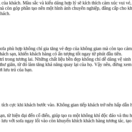
 của khách. Màu sắc và kiểu dáng hợp lý sẽ kích thích cảm xúc vui vẻ, 
ài mà còn góp phần tạo nên một hình ảnh chuyên nghiệp, đẳng cấp cho kh
khách.
sofa phù hợp không chỉ gia tăng vẻ đẹp của không gian mà còn tạo cảm
 khách sạn, khiến khách hàng có ấn tượng tốt ngay từ phút đầu tiên.
 trì trong tương lai. Những chất liệu bền đẹp không chỉ dễ dàng vệ sinh
 thư giãn, từ đó làm tăng khả năng quay lại của họ. Vậy nên, đừng xem
i lưu trú của bạn.
ên tích cực khi khách bước vào. Không gian tiếp khách trở nên hấp dẫn 
 sạn, từ hiện đại đến cổ điển, giúp tạo ra một không khí độc đáo và th
ao lưu với sofa ngay lối vào còn khuyến khích khách hàng tương tác, t