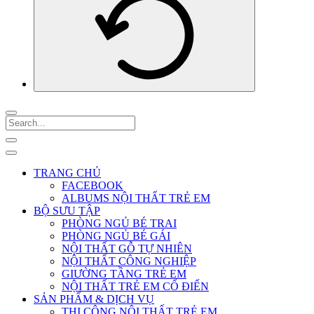
TRANG CHỦ
FACEBOOK
ALBUMS NỘI THẤT TRẺ EM
BỘ SƯU TẬP
PHÒNG NGỦ BÉ TRAI
PHÒNG NGỦ BÉ GÁI
NỘI THẤT GỖ TỰ NHIÊN
NỘI THẤT CÔNG NGHIỆP
GIƯỜNG TẦNG TRẺ EM
NỘI THẤT TRẺ EM CỔ ĐIỂN
SẢN PHẨM & DỊCH VỤ
THI CÔNG NỘI THẤT TRẺ EM