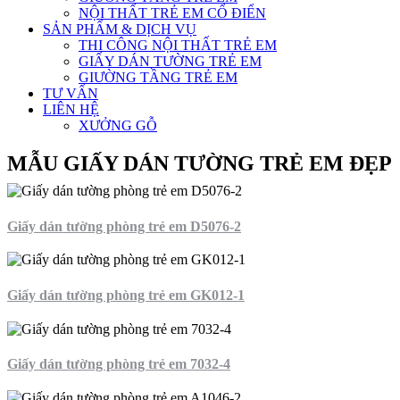
NỘI THẤT TRẺ EM CỔ ĐIỂN
SẢN PHẨM & DỊCH VỤ
THI CÔNG NỘI THẤT TRẺ EM
GIẤY DÁN TƯỜNG TRẺ EM
GIƯỜNG TẦNG TRẺ EM
TƯ VẤN
LIÊN HỆ
XƯỞNG GỖ
MẪU GIẤY DÁN TƯỜNG TRẺ EM ĐẸP
Giấy dán tường phòng trẻ em D5076-2
Giấy dán tường phòng trẻ em GK012-1
Giấy dán tường phòng trẻ em 7032-4