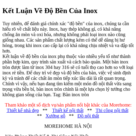
Kết Luận Về Độ Bền Của Inox
Tuy nhiên, để đánh giá chính xác "độ bền" của inox, chúng ta cần
hiểu rõ về chất liệu này. Inox, hay thép không gỉ, có khả năng
chống ăn mòn và oxi hóa, nhưng không phải loại inox nào cũng
giống nhau. Các sản phẩm chất lượng kém có thể dễ dàng bị hư
hỏng, trong khi inox cao cấp lại có khả năng chịu nhiệt và va đập tốt
hơn.
Kết luận về độ bền của inox phụ thuộc vào nhiều yếu tố như thành
phần hợp kim, quy trình sản xuất và cách bảo quản. Một bàn inox
tròn được làm từ inox 304 hay 316 sẽ có tuổi thọ cao hơn so với loại
inox rẻ tiền. Để duy trì vẻ đẹp và độ bền của bàn, việc vệ sinh định
kỳ và tránh để các chất ăn mòn tiếp xúc lâu dài là rất quan trọng.
Chính vì vậy, nếu bạn đang tìm kiếm một món đồ nội thất vừa sang
trọng vừa bền bỉ, bàn inox tròn chính là một lựa chọn lý tưởng cho
không gian sống của bạn. Tag: Bàn inox tròn
Tham khảo một số dịch vụ/sản phẩm nổi bật khác của Morehome:
Thiết kế nhà đẹp
**
Thiết kế nội thất
**
Thi công nội thất
**
Xưởng gỗ
**
Đồ nội thất
MOREHOME HÀ NỘI