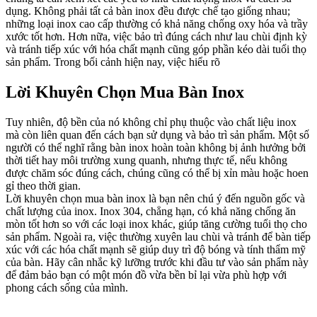
dụng. Không phải tất cả bàn inox đều được chế tạo giống nhau;
những loại inox cao cấp thường có khả năng chống oxy hóa và trầy
xước tốt hơn. Hơn nữa, việc bảo trì đúng cách như lau chùi định kỳ
và tránh tiếp xúc với hóa chất mạnh cũng góp phần kéo dài tuổi thọ
sản phẩm. Trong bối cảnh hiện nay, việc hiểu rõ
Lời Khuyên Chọn Mua Bàn Inox
Tuy nhiên, độ bền của nó không chỉ phụ thuộc vào chất liệu inox
mà còn liên quan đến cách bạn sử dụng và bảo trì sản phẩm. Một số
người có thể nghĩ rằng bàn inox hoàn toàn không bị ảnh hưởng bởi
thời tiết hay môi trường xung quanh, nhưng thực tế, nếu không
được chăm sóc đúng cách, chúng cũng có thể bị xỉn màu hoặc hoen
gỉ theo thời gian.
Lời khuyên chọn mua bàn inox là bạn nên chú ý đến nguồn gốc và
chất lượng của inox. Inox 304, chẳng hạn, có khả năng chống ăn
mòn tốt hơn so với các loại inox khác, giúp tăng cường tuổi thọ cho
sản phẩm. Ngoài ra, việc thường xuyên lau chùi và tránh để bàn tiếp
xúc với các hóa chất mạnh sẽ giúp duy trì độ bóng và tính thẩm mỹ
của bàn. Hãy cân nhắc kỹ lưỡng trước khi đầu tư vào sản phẩm này
để đảm bảo bạn có một món đồ vừa bền bỉ lại vừa phù hợp với
phong cách sống của mình.