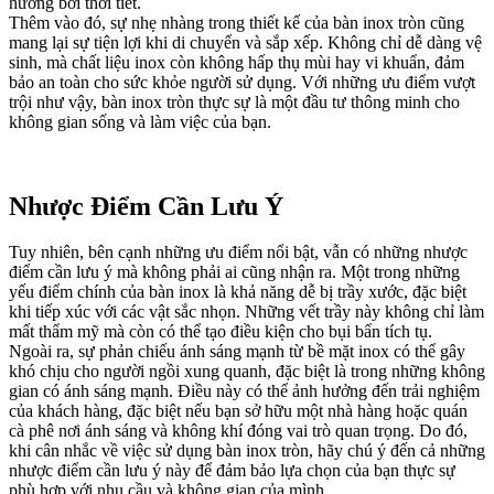
hưởng bởi thời tiết.
Thêm vào đó, sự nhẹ nhàng trong thiết kế của bàn inox tròn cũng
mang lại sự tiện lợi khi di chuyển và sắp xếp. Không chỉ dễ dàng vệ
sinh, mà chất liệu inox còn không hấp thụ mùi hay vi khuẩn, đảm
bảo an toàn cho sức khỏe người sử dụng. Với những ưu điểm vượt
trội như vậy, bàn inox tròn thực sự là một đầu tư thông minh cho
không gian sống và làm việc của bạn.
Nhược Điểm Cần Lưu Ý
Tuy nhiên, bên cạnh những ưu điểm nổi bật, vẫn có những nhược
điểm cần lưu ý mà không phải ai cũng nhận ra. Một trong những
yếu điểm chính của bàn inox là khả năng dễ bị trầy xước, đặc biệt
khi tiếp xúc với các vật sắc nhọn. Những vết trầy này không chỉ làm
mất thẩm mỹ mà còn có thể tạo điều kiện cho bụi bẩn tích tụ.
Ngoài ra, sự phản chiếu ánh sáng mạnh từ bề mặt inox có thể gây
khó chịu cho người ngồi xung quanh, đặc biệt là trong những không
gian có ánh sáng mạnh. Điều này có thể ảnh hưởng đến trải nghiệm
của khách hàng, đặc biệt nếu bạn sở hữu một nhà hàng hoặc quán
cà phê nơi ánh sáng và không khí đóng vai trò quan trọng. Do đó,
khi cân nhắc về việc sử dụng bàn inox tròn, hãy chú ý đến cả những
nhược điểm cần lưu ý này để đảm bảo lựa chọn của bạn thực sự
phù hợp với nhu cầu và không gian của mình.