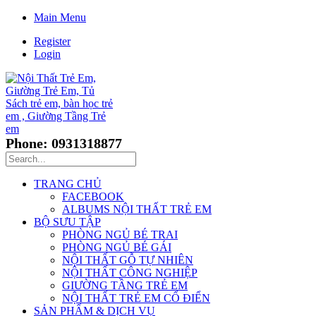
Main Menu
Register
Login
Phone: 0931318877
TRANG CHỦ
FACEBOOK
ALBUMS NỘI THẤT TRẺ EM
BỘ SƯU TẬP
PHÒNG NGỦ BÉ TRAI
PHÒNG NGỦ BÉ GÁI
NỘI THẤT GỖ TỰ NHIÊN
NỘI THẤT CÔNG NGHIỆP
GIƯỜNG TẦNG TRẺ EM
NỘI THẤT TRẺ EM CỔ ĐIỂN
SẢN PHẨM & DỊCH VỤ