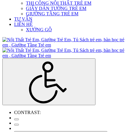
THI CÔNG NỘI THẤT TRẺ EM
GIẤY DÁN TƯỜNG TRẺ EM
GIƯỜNG TẦNG TRẺ EM
TƯ VẤN
LIÊN HỆ
XƯỞNG GỖ
CONTRAST: