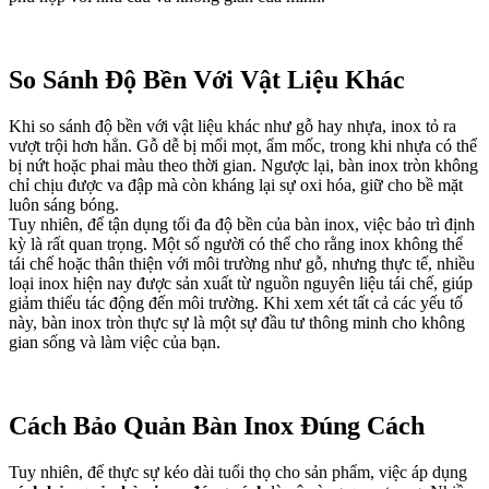
So Sánh Độ Bền Với Vật Liệu Khác
Khi so sánh độ bền với vật liệu khác như gỗ hay nhựa, inox tỏ ra
vượt trội hơn hẳn. Gỗ dễ bị mối mọt, ẩm mốc, trong khi nhựa có thể
bị nứt hoặc phai màu theo thời gian. Ngược lại, bàn inox tròn không
chỉ chịu được va đập mà còn kháng lại sự oxi hóa, giữ cho bề mặt
luôn sáng bóng.
Tuy nhiên, để tận dụng tối đa độ bền của bàn inox, việc bảo trì định
kỳ là rất quan trọng. Một số người có thể cho rằng inox không thể
tái chế hoặc thân thiện với môi trường như gỗ, nhưng thực tế, nhiều
loại inox hiện nay được sản xuất từ nguồn nguyên liệu tái chế, giúp
giảm thiểu tác động đến môi trường. Khi xem xét tất cả các yếu tố
này, bàn inox tròn thực sự là một sự đầu tư thông minh cho không
gian sống và làm việc của bạn.
Cách Bảo Quản Bàn Inox Đúng Cách
Tuy nhiên, để thực sự kéo dài tuổi thọ cho sản phẩm, việc áp dụng