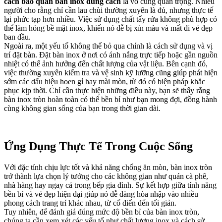
cách bảo quản bàn inox đúng cách
là vô cùng quan trọng. Nhiều
người cho rằng chỉ cần lau chùi thường xuyên là đủ, nhưng thực tế
lại phức tạp hơn nhiều. Việc sử dụng chất tẩy rửa không phù hợp có
thể làm hỏng bề mặt inox, khiến nó dễ bị xỉn màu và mất đi vẻ đẹp
ban đầu.
Ngoài ra, một yếu tố không thể bỏ qua chính là cách sử dụng và vị
trí đặt bàn. Đặt bàn inox ở nơi có ánh nắng trực tiếp hoặc gần nguồn
nhiệt có thể ảnh hưởng đến chất lượng của vật liệu. Bên cạnh đó,
việc thường xuyên kiểm tra và vệ sinh kỹ lưỡng cũng giúp phát hiện
sớm các dấu hiệu hoen gỉ hay mài mòn, từ đó có biện pháp khắc
phục kịp thời. Chỉ cần thực hiện những điều này, bạn sẽ thấy rằng
bàn inox tròn hoàn toàn có thể bền bỉ như bạn mong đợi, đồng hành
cùng không gian sống của bạn trong thời gian dài.
Ứng Dụng Thực Tế Trong Cuộc Sống
Với đặc tính chịu lực tốt và khả năng chống ăn mòn, bàn inox tròn
trở thành lựa chọn lý tưởng cho các không gian như quán cà phê,
nhà hàng hay ngay cả trong bếp gia đình. Sự kết hợp giữa tính năng
bền bỉ và vẻ đẹp hiện đại giúp nó dễ dàng hòa nhập vào nhiều
phong cách trang trí khác nhau, từ cổ điển đến tối giản.
Tuy nhiên, để đánh giá đúng mức độ bền bỉ của bàn inox tròn,
chúng ta cần xem xét các yếu tố như chất lượng inox và cách sử