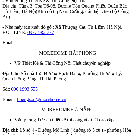
- Văn Phòng Thiết Kế & Thi Công Nội Thất
Điạ chỉ: Tầng 3, Tòa T6-08, Đường Tôn Quang Phiệt, Quận Bắc
Từ Liêm, Hà Nội(Khu đô thị Nam Cường, đối diện chéo bộ Công
An)
- Nhà máy sản xuất đồ gỗ : Xã Thượng Cát, Từ Liêm, Hà Nội..
HOT LINE:
097.1982.777
Email
MOREHOME HẢI PHÒNG
VP Thiết Kế & Thi Công Nội Thất chuyên nghiệp
Địa Chỉ
: Số nhà 155 Đường Bạch Đằng, Phường Thượng Lý,
Quận Hồng Bàng, TP Hải Phòng
Sđt:
096.1993.555
Email:
hoangson@morehome.vn
MOREHOME ĐÀ NẴNG
Văn phòng Tư vấn thiết kế thi công nội thất cao cấp
Địa chỉ:
Lô số 4 - Đường Mê Linh ( đường số 5 cũ ) - phường Hòa