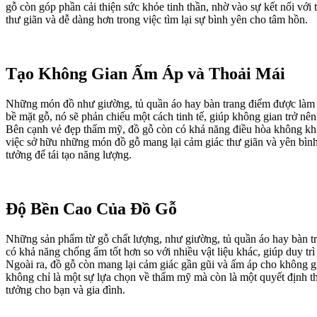
gỗ còn góp phần cải thiện sức khỏe tinh thần, nhờ vào sự kết nối với
thư giãn và dễ dàng hơn trong việc tìm lại sự bình yên cho tâm hồn.
Tạo Không Gian Ấm Áp và Thoải Mái
Những món đồ như giường, tủ quần áo hay bàn trang điểm được làm t
bề mặt gỗ, nó sẽ phản chiếu một cách tinh tế, giúp không gian trở nê
Bên cạnh vẻ đẹp thẩm mỹ, đồ gỗ còn có khả năng điều hòa không khí,
việc sở hữu những món đồ gỗ mang lại cảm giác thư giãn và yên bình,
tưởng để tái tạo năng lượng.
Độ Bền Cao Của Đồ Gỗ
Những sản phẩm từ gỗ chất lượng, như giường, tủ quần áo hay bàn t
có khả năng chống ẩm tốt hơn so với nhiều vật liệu khác, giúp duy tr
Ngoài ra, đồ gỗ còn mang lại cảm giác gần gũi và ấm áp cho không gi
không chỉ là một sự lựa chọn về thẩm mỹ mà còn là một quyết định 
tưởng cho bạn và gia đình.