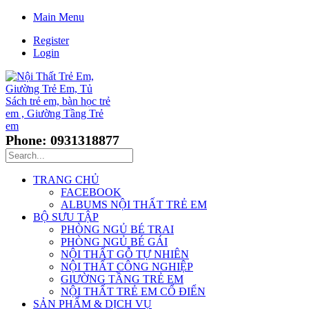
Main Menu
Register
Login
Phone: 0931318877
TRANG CHỦ
FACEBOOK
ALBUMS NỘI THẤT TRẺ EM
BỘ SƯU TẬP
PHÒNG NGỦ BÉ TRAI
PHÒNG NGỦ BÉ GÁI
NỘI THẤT GỖ TỰ NHIÊN
NỘI THẤT CÔNG NGHIỆP
GIƯỜNG TẦNG TRẺ EM
NỘI THẤT TRẺ EM CỔ ĐIỂN
SẢN PHẨM & DỊCH VỤ