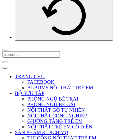
TRANG CHỦ
FACEBOOK
ALBUMS NỘI THẤT TRẺ EM
BỘ SƯU TẬP
PHÒNG NGỦ BÉ TRAI
PHÒNG NGỦ BÉ GÁI
NỘI THẤT GỖ TỰ NHIÊN
NỘI THẤT CÔNG NGHIỆP
GIƯỜNG TẦNG TRẺ EM
NỘI THẤT TRẺ EM CỔ ĐIỂN
SẢN PHẨM & DỊCH VỤ
THI CÔNG NỘI THẤT TRẺ EM