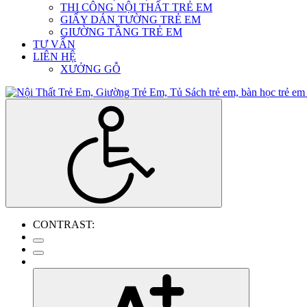
THI CÔNG NỘI THẤT TRẺ EM
GIẤY DÁN TƯỜNG TRẺ EM
GIƯỜNG TẦNG TRẺ EM
TƯ VẤN
LIÊN HỆ
XƯỞNG GỖ
CONTRAST: