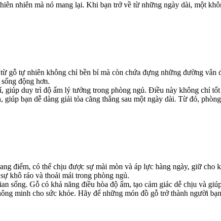
 thiên nhiên mà nó mang lại. Khi bạn trở về từ những ngày dài, một kh
ừ gỗ tự nhiên không chỉ bền bỉ mà còn chứa đựng những đường vân độc
n sống động hơn.
 giúp duy trì độ ẩm lý tưởng trong phòng ngủ. Điều này không chỉ tốt
 giúp bạn dễ dàng giải tỏa căng thẳng sau một ngày dài. Từ đó, phòng 
rang điểm, có thể chịu được sự mài mòn và áp lực hàng ngày, giữ cho 
ì sự khô ráo và thoải mái trong phòng ngủ.
an sống. Gỗ có khả năng điều hòa độ ẩm, tạo cảm giác dễ chịu và giúp
thông minh cho sức khỏe. Hãy để những món đồ gỗ trở thành người bạn 