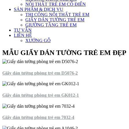
NỘI THẤT TRẺ EM CỔ ĐIỂN
SẢN PHẨM & DỊCH VỤ
THI CÔNG NỘI THẤT TRẺ EM
GIẤY DÁN TƯỜNG TRẺ EM
GIƯỜNG TẦNG TRẺ EM
TƯ VẤN
LIÊN HỆ
XƯỞNG GỖ
MẪU GIẤY DÁN TƯỜNG TRẺ EM ĐẸP
Giấy dán tường phòng trẻ em D5076-2
Giấy dán tường phòng trẻ em GK012-1
Giấy dán tường phòng trẻ em 7032-4