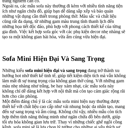
trang nghiêm cần có.
Ngoài ra, các mẫu sofa này thường đi kèm với nhiều tính năng tiện
ích như ngăn chứa đồ, giúp bạn dễ dàng sắp xếp và bảo quản
những vật dụng cần thiết trong phòng thờ. Màu sắc và chất liệu
cũng rất đa dạng, từ những gam màu trung tính thanh lịch đến
những họa tiết độc đáo, phù hợp với phong cách thiết kế của từng
gia đình. Việc kết hợp sofa góc với các phụ kiện decor nhẹ nhàng sẽ
tạo ra một không gian hài hòa, vừa ấm cúng vừa hiện đại.
Sofa Mini Hiện Đại Và Sang Trọng
Những kiểu
sofa mini hiện đại và sang trọng
đang trở thành xu
hướng hot nhờ thiết kế tinh tế, giúp tiết kiệm diện tích mà vẫn không
làm mất đi sự trang trọng của không gian thờ cúng. Với những gam
màu nhẹ nhàng như trắng, be hay xám nhạt, các mẫu sofa này
không chỉ dễ dàng kết hợp với nội thất mà còn tạo cảm giác rộng rãi
hơn cho căn phòng.
Một điểm đáng chú ý là các mẫu sofa mini hiện nay thường được
thiết kế với chất liệu cao cấp như vải nhung hoặc da nhân tạo, mang
đến sự sang trọng và ấm cúng. Không chỉ vậy, nhiều mẫu còn tích
hợp thêm tính năng thông minh như ngăn chứa đồ bên dưới, giúp
tối ưu hóa không gian lưu trữ. Thay vì những chiếc ghế ngồi cồng
kềnh, sofa mini sẽ là lựa chọn lý tưởng cho những ai yêu thích sự