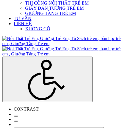
THI CÔNG NỘI THẤT TRẺ EM
GIẤY DÁN TƯỜNG TRẺ EM
GIƯỜNG TẦNG TRẺ EM
TƯ VẤN
LIÊN HỆ
XƯỞNG GỖ
CONTRAST: