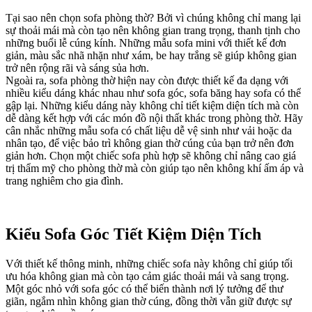
Tại sao nên chọn sofa phòng thờ? Bởi vì chúng không chỉ mang lại
sự thoải mái mà còn tạo nên không gian trang trọng, thanh tịnh cho
những buổi lễ cúng kính. Những mẫu sofa mini với thiết kế đơn
giản, màu sắc nhã nhặn như xám, be hay trắng sẽ giúp không gian
trở nên rộng rãi và sáng sủa hơn.
Ngoài ra, sofa phòng thờ hiện nay còn được thiết kế đa dạng với
nhiều kiểu dáng khác nhau như sofa góc, sofa băng hay sofa có thể
gập lại. Những kiểu dáng này không chỉ tiết kiệm diện tích mà còn
dễ dàng kết hợp với các món đồ nội thất khác trong phòng thờ. Hãy
cân nhắc những mẫu sofa có chất liệu dễ vệ sinh như vải hoặc da
nhân tạo, để việc bảo trì không gian thờ cúng của bạn trở nên đơn
giản hơn. Chọn một chiếc sofa phù hợp sẽ không chỉ nâng cao giá
trị thẩm mỹ cho phòng thờ mà còn giúp tạo nên không khí ấm áp và
trang nghiêm cho gia đình.
Kiểu Sofa Góc Tiết Kiệm Diện Tích
Với thiết kế thông minh, những chiếc sofa này không chỉ giúp tối
ưu hóa không gian mà còn tạo cảm giác thoải mái và sang trọng.
Một góc nhỏ với sofa góc có thể biến thành nơi lý tưởng để thư
giãn, ngắm nhìn không gian thờ cúng, đồng thời vẫn giữ được sự