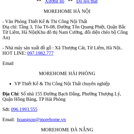
**
Xưởng gỗ
**
Đồ nội thất
MOREHOME HÀ NỘI
- Văn Phòng Thiết Kế & Thi Công Nội Thất
Điạ chỉ: Tầng 3, Tòa T6-08, Đường Tôn Quang Phiệt, Quận Bắc
Từ Liêm, Hà Nội(Khu đô thị Nam Cường, đối diện chéo bộ Công
An)
- Nhà máy sản xuất đồ gỗ : Xã Thượng Cát, Từ Liêm, Hà Nội..
HOT LINE:
097.1982.777
Email
MOREHOME HẢI PHÒNG
VP Thiết Kế & Thi Công Nội Thất chuyên nghiệp
Địa Chỉ
: Số nhà 155 Đường Bạch Đằng, Phường Thượng Lý,
Quận Hồng Bàng, TP Hải Phòng
Sđt:
096.1993.555
Email:
hoangson@morehome.vn
MOREHOME ĐÀ NẴNG