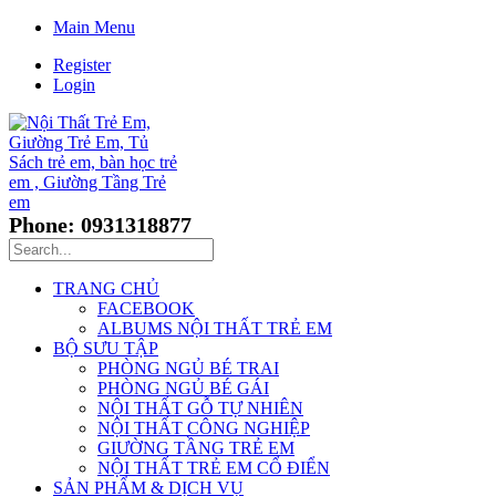
Main Menu
Register
Login
Phone: 0931318877
TRANG CHỦ
FACEBOOK
ALBUMS NỘI THẤT TRẺ EM
BỘ SƯU TẬP
PHÒNG NGỦ BÉ TRAI
PHÒNG NGỦ BÉ GÁI
NỘI THẤT GỖ TỰ NHIÊN
NỘI THẤT CÔNG NGHIỆP
GIƯỜNG TẦNG TRẺ EM
NỘI THẤT TRẺ EM CỔ ĐIỂN
SẢN PHẨM & DỊCH VỤ