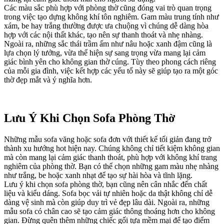
Các màu sắc phù hợp với phòng thờ cũng đóng vai trò quan trọng
trong việc tạo dựng không khí tôn nghiêm. Gam màu trung tính như
xám, be hay trắng thường được ưa chuộng vì chúng dễ dàng hòa
hợp với các nội thất khác, tạo nên sự thanh thoát và nhẹ nhàng.
Ngoài ra, những sắc thái trầm ấm như nâu hoặc xanh đậm cũng là
lựa chọn lý tưởng, vừa thể hiện sự sang trọng vừa mang lại cảm
giác bình yên cho không gian thờ cúng. Tùy theo phong cách riêng
của mỗi gia đình, việc kết hợp các yếu tố này sẽ giúp tạo ra một góc
thờ đẹp mắt và ý nghĩa hơn.
Lưu Ý Khi Chọn Sofa Phòng Thờ
Những mẫu sofa văng hoặc sofa đơn với thiết kế tối giản đang trở
thành xu hướng hot hiện nay. Chúng không chỉ tiết kiệm không gian
mà còn mang lại cảm giác thanh thoát, phù hợp với không khí trang
nghiêm của phòng thờ. Bạn có thể chọn những gam màu nhẹ nhàng
như trắng, be hoặc xanh nhạt để tạo sự hài hòa và tĩnh lặng.
Lưu ý khi chọn sofa phòng thờ, bạn cũng nên cân nhắc đến chất
liệu và kiểu dáng. Sofa bọc vải tự nhiên hoặc da thật không chỉ dễ
dàng vệ sinh mà còn giúp duy trì vẻ đẹp lâu dài. Ngoài ra, những
mẫu sofa có chân cao sẽ tạo cảm giác thông thoáng hơn cho không
gian. Đừng quên thêm những chiếc gối tựa mềm mại để tạo điểm