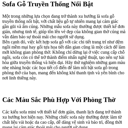
Sofa Gỗ Truyền Thống Nổi Bật
Một trong những lựa chọn đang trở thành xu hướng là sofa gỗ
truyền thống nổi bật, với chất liệu gỗ tự nhiên mang lại cảm giác
gần gũi và ấm cúng. Những mẫu sofa này thường được thiết kế đơn
giản, nhưng tinh tế, giúp tôn lên vẻ đẹp của không gian thờ cúng mà
vẫn đảm bảo sự thoải mái cho người sử dụng.
Bên cạnh đó, việc kết hợp sofa gỗ với các chi tiết trang trí như đệm
ngồi mềm mại hay gối tựa họa tiết dân gian cũng là một cách để làm
mới không gian phòng thờ. Không chỉ dừng lại ở việc cung cấp chỗ
ngồi, sofa còn có thể trở thành điểm nhấn nghệ thuật, tạo nên sự hài
hòa giữa truyền thống và hiện đại. Hãy thử nghiệm những gam màu
nhẹ nhàng hoặc các họa tiết cổ điển để làm nổi bật sofa gỗ trong
phòng thờ của bạn, mang đến không khí thanh tịnh và yên bình cho
nơi linh thiêng này.
Các Màu Sắc Phù Hợp Với Phòng Thờ
Các kiểu sofa mini với thiết kế đơn giản, thanh lịch đang trở thành
xu hướng hot hiện nay. Những chiếc sofa này thường được làm từ
chất liệu vải hoặc da cao cấp, dễ dàng vệ sinh và bảo trì, đồng thời
mang lại cảm giác thoải mái cho người sử dụng.