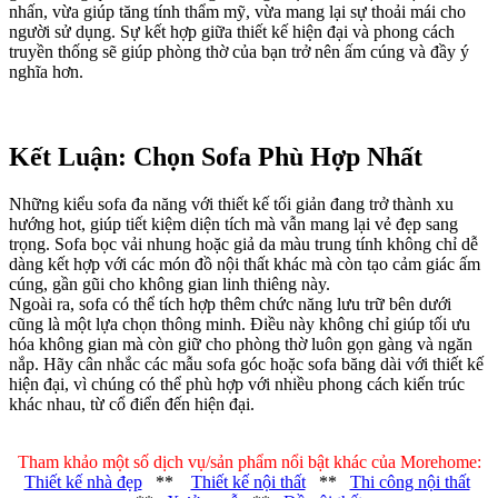
nhấn, vừa giúp tăng tính thẩm mỹ, vừa mang lại sự thoải mái cho
người sử dụng. Sự kết hợp giữa thiết kế hiện đại và phong cách
truyền thống sẽ giúp phòng thờ của bạn trở nên ấm cúng và đầy ý
nghĩa hơn.
Kết Luận: Chọn Sofa Phù Hợp Nhất
Những kiểu sofa đa năng với thiết kế tối giản đang trở thành xu
hướng hot, giúp tiết kiệm diện tích mà vẫn mang lại vẻ đẹp sang
trọng. Sofa bọc vải nhung hoặc giả da màu trung tính không chỉ dễ
dàng kết hợp với các món đồ nội thất khác mà còn tạo cảm giác ấm
cúng, gần gũi cho không gian linh thiêng này.
Ngoài ra, sofa có thể tích hợp thêm chức năng lưu trữ bên dưới
cũng là một lựa chọn thông minh. Điều này không chỉ giúp tối ưu
hóa không gian mà còn giữ cho phòng thờ luôn gọn gàng và ngăn
nắp. Hãy cân nhắc các mẫu sofa góc hoặc sofa băng dài với thiết kế
hiện đại, vì chúng có thể phù hợp với nhiều phong cách kiến trúc
khác nhau, từ cổ điển đến hiện đại.
Tham khảo một số dịch vụ/sản phẩm nổi bật khác của Morehome:
Thiết kế nhà đẹp
**
Thiết kế nội thất
**
Thi công nội thất