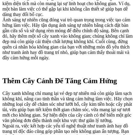
kiệm diện tích mà còn mang lại sự linh hoạt cho không gian. Ví dụ,
một bàn làm việc có thể gập lại khi không cần thiết sẽ giúp bạn dễ
dàng thay đổi bố cục.
Ánh sáng tự nhiên cũng đóng vai trò quan trọng trong việc tạo cảm
hứng làm việc. Hãy tận dụng ánh sáng tự nhiên bằng cách đặt bàn
gần cửa sổ và sử dụng rèm mỏng để điều chỉnh độ sáng. Bên cạnh
đó, hãy thêm một số cây xanh vào không gian; chúng không chỉ làm
đẹp mà còn giúp cải thiện chất lượng không khí. Cuối cùng, đừng
quên cá nhân hóa không gian của bạn với những món đồ yêu thích
như tranh ảnh hay đồ trang trí nhỏ, giúp bạn cảm thấy thoải mái và
đầy cảm hứng mỗi ngày.
Thêm Cây Cảnh Để Tăng Cảm Hứng
Cây xanh không chỉ mang lại vẻ đẹp tự nhiên mà còn giúp làm sạch
không khí, nâng cao tinh thần và tăng cảm hứng làm việc. Hãy chọn
những loại cây dễ chăm sóc như lưỡi hổ, cây kim tiền hoặc cây phát
tài, vừa giúp bạn tiết kiệm thời gian chăm sóc, vừa mang lại sự tươi
mới cho không gian. Sự hiện diện của cây cảnh có thể biến một góc
văn phòng đơn điệu thành một khu vực thư giãn lý tưởng.
Ngoài ra, việc kết hợp các yếu tố nghệ thuật như tranh ảnh hay đồ
trang trí độc đáo cũng góp phần tạo nên không gian ấn tượng. Bạn