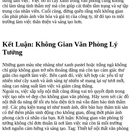
hứng làm việc. Việc bố trí cây xanh trong văn phòng cũng không
chỉ làm tăng tính thẩm mỹ mà còn giúp cải thiện tâm trạng và sự tập
trung của nhân viên. Cuối cùng, đừng quên rằng mỗi không gian
cần phải phản ánh văn hóa và giá trị của công ty, từ đó tạo ra môi
trường làm việc thân thiện và sáng tạo hơn.
Kết Luận: Không Gian Văn Phòng Lý
Tưởng
Những gam màu nhẹ nhàng như xanh pastel hoặc trắng ngà không
chỉ giúp không gian trở nên thoáng đãng mà còn tạo cảm giác thư
giãn cho người làm việc. Bên cạnh đó, việc kết hợp các yếu tố tự
nhiên như cây xanh và ánh sáng tự nhiên sẽ mang lại sự tươi mới,
nâng cao năng suất làm việc và giảm căng thẳng.
Ngoài ra, việc sắp xếp nội thất cũng đóng vai trò quyết định trong
việc tạo nên vẻ đẹp cho không gian văn phòng. Hãy xem xét các đồ
nội thất đa năng để tối ưu hóa diện tích mà vẫn đảm bảo tính thẩm
mỹ. Các phụ kiện trang trí như tranh ảnh, đèn bàn hay thảm trải sàn
có thể thêm phần sinh động cho không gian, đồng thời phản ánh
phong cách cá nhân của bạn. Kết luận: Không gian văn phòng lý
tưởng không chỉ đơn thuần là nơi làm việc mà còn là môi trường
khơi nguồn cảm hứng và sáng tạo. Tag: Thiết kế nội thất văn phòng