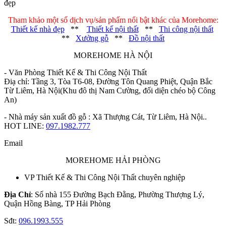
đẹp
Tham khảo một số dịch vụ/sản phẩm nổi bật khác của Morehome:
Thiết kế nhà đẹp
**
Thiết kế nội thất
**
Thi công nội thất
**
Xưởng gỗ
**
Đồ nội thất
MOREHOME HÀ NỘI
- Văn Phòng Thiết Kế & Thi Công Nội Thất
Điạ chỉ: Tầng 3, Tòa T6-08, Đường Tôn Quang Phiệt, Quận Bắc
Từ Liêm, Hà Nội(Khu đô thị Nam Cường, đối diện chéo bộ Công
An)
- Nhà máy sản xuất đồ gỗ : Xã Thượng Cát, Từ Liêm, Hà Nội..
HOT LINE:
097.1982.777
Email
MOREHOME HẢI PHÒNG
VP Thiết Kế & Thi Công Nội Thất chuyên nghiệp
Địa Chỉ
: Số nhà 155 Đường Bạch Đằng, Phường Thượng Lý,
Quận Hồng Bàng, TP Hải Phòng
Sđt:
096.1993.555