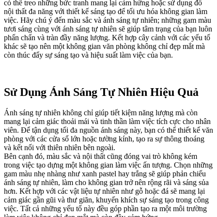
có thể treo những bức tranh mang lại cảm hứng hoặc sử dụng đồ
nội thất đa năng với thiết kế sáng tạo để tối ưu hóa không gian làm
việc. Hãy chú ý đến màu sắc và ánh sáng tự nhiên; những gam màu
tươi sáng cùng với ánh sáng tự nhiên sẽ giúp tâm trạng của bạn luôn
phấn chấn và tràn đầy năng lượng. Kết hợp cây cảnh với các yếu tố
khác sẽ tạo nên một không gian văn phòng không chỉ đẹp mắt mà
còn thúc đẩy sự sáng tạo và hiệu suất làm việc của bạn.
Sử Dụng Ánh Sáng Tự Nhiên Hiệu Quả
Ánh sáng tự nhiên không chỉ giúp tiết kiệm năng lượng mà còn
mang lại cảm giác thoải mái và tinh thần làm việc tích cực cho nhân
viên. Để tận dụng tối đa nguồn ánh sáng này, bạn có thể thiết kế văn
phòng với các cửa sổ lớn hoặc tường kính, tạo ra sự thông thoáng
và kết nối với thiên nhiên bên ngoài.
Bên cạnh đó, màu sắc và nội thất cũng đóng vai trò không kém
trong việc tạo dựng một không gian làm việc ấn tượng. Chọn những
gam màu nhẹ nhàng như xanh pastel hay trắng sẽ giúp phản chiếu
ánh sáng tự nhiên, làm cho không gian trở nên rộng rãi và sáng sủa
hơn. Kết hợp với các vật liệu tự nhiên như gỗ hoặc đá sẽ mang lại
cảm giác gần gũi và thư giãn, khuyến khích sự sáng tạo trong công
việc. Tất cả những yếu tố này đều góp phần tạo ra một môi trường