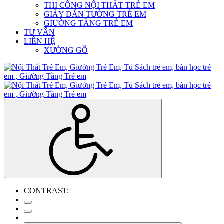
THI CÔNG NỘI THẤT TRẺ EM
GIẤY DÁN TƯỜNG TRẺ EM
GIƯỜNG TẦNG TRẺ EM
TƯ VẤN
LIÊN HỆ
XƯỞNG GỖ
CONTRAST: