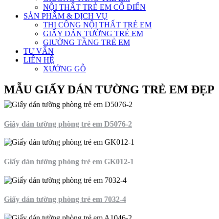
NỘI THẤT TRẺ EM CỔ ĐIỂN
SẢN PHẨM & DỊCH VỤ
THI CÔNG NỘI THẤT TRẺ EM
GIẤY DÁN TƯỜNG TRẺ EM
GIƯỜNG TẦNG TRẺ EM
TƯ VẤN
LIÊN HỆ
XƯỞNG GỖ
MẪU GIẤY DÁN TƯỜNG TRẺ EM ĐẸP
Giấy dán tường phòng trẻ em D5076-2
Giấy dán tường phòng trẻ em GK012-1
Giấy dán tường phòng trẻ em 7032-4