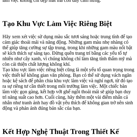
làm việc không chỉ đẹp mắt mà còn đầy cảm hứng.
Tạo Khu Vực Làm Việc Riêng Biệt
Hãy xem xét việc sử dụng màu sắc tươi sáng hoặc trung tính để tạo
cảm giác thoải mái và năng động. Những gam màu nhẹ nhàng có
thể giúp tăng cường sự tập trung, trong khi những gam màu nổi bật
sẽ kích thích sự sáng tạo. Đừng quên trang trí bằng các yếu tố tự
nhiên như cây xanh, vì chúng không chỉ làm tăng tính thẩm mỹ mà
còn cải thiện chất lượng không khí.
Tạo khu vực làm việc riêng biệt cũng là một yếu tố quan trọng trong
việc thiết kế không gian văn phòng. Bạn có thể sử dụng vách ngăn
hoặc kệ sách để phân chia khu vực làm việc và nghỉ ngơi, từ đó tạo
ra sự riêng tư cần thiết trong môi trường làm việc. Một chiếc bàn
làm việc gọn gàng, kết hợp với ghế ngồi thoải mái sẽ giúp bạn duy
trì năng suất cao hơn. Cuối cùng, hãy thêm một vài điểm nhấn cá
nhân như tranh ảnh hay đồ vật yêu thích để không gian trở nên sinh
động và phản ánh đúng bản sắc của bạn.
Kết Hợp Nghệ Thuật Trong Thiết Kế