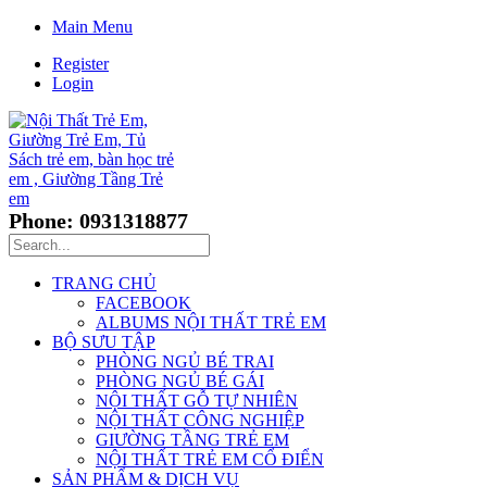
Main Menu
Register
Login
Phone: 0931318877
TRANG CHỦ
FACEBOOK
ALBUMS NỘI THẤT TRẺ EM
BỘ SƯU TẬP
PHÒNG NGỦ BÉ TRAI
PHÒNG NGỦ BÉ GÁI
NỘI THẤT GỖ TỰ NHIÊN
NỘI THẤT CÔNG NGHIỆP
GIƯỜNG TẦNG TRẺ EM
NỘI THẤT TRẺ EM CỔ ĐIỂN
SẢN PHẨM & DỊCH VỤ