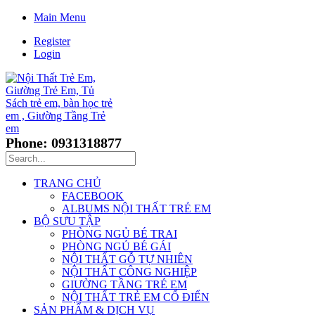
Main Menu
Register
Login
Phone: 0931318877
TRANG CHỦ
FACEBOOK
ALBUMS NỘI THẤT TRẺ EM
BỘ SƯU TẬP
PHÒNG NGỦ BÉ TRAI
PHÒNG NGỦ BÉ GÁI
NỘI THẤT GỖ TỰ NHIÊN
NỘI THẤT CÔNG NGHIỆP
GIƯỜNG TẦNG TRẺ EM
NỘI THẤT TRẺ EM CỔ ĐIỂN
SẢN PHẨM & DỊCH VỤ