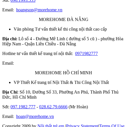
Sđt:
096.1993.555
Email:
hoangson@morehome.vn
MOREHOME ĐÀ NẴNG
Văn phòng Tư vấn thiết kế thi công nội thất cao cấp
Địa chỉ:
Lô số 4 - Đường Mê Linh ( đường số 5 cũ ) - phường Hòa
Hiệp Nam - Quận Liên Chiều - Đà Nẵng
Hotline tư vấn thiết kế trang trí nội thất:
0971982777
Email:
MOREHOME HỒ CHÍ MINH
VP Thiết Kế trang trí Nội Thất & Thi Công Nội Thất
Địa Chỉ
: Số 10, Đường Số 33, Phường An Phú, Thành Phố Thủ
Đức, Hồ Chí Minh
Sđt:
097.1982.777
-
028.62.79.6666
(Mr Hoàn)
Email:
hoan@morehome.vn
Copyright 2009 by
Nội thất trẻ em
|
Privacy Statement
|
Terms Of Use