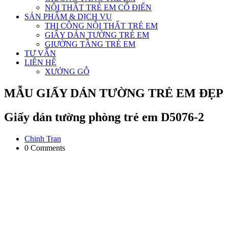
NỘI THẤT TRẺ EM CỔ ĐIỂN
SẢN PHẨM & DỊCH VỤ
THI CÔNG NỘI THẤT TRẺ EM
GIẤY DÁN TƯỜNG TRẺ EM
GIƯỜNG TẦNG TRẺ EM
TƯ VẤN
LIÊN HỆ
XƯỞNG GỖ
MẪU GIẤY DÁN TƯỜNG TRẺ EM ĐẸP
Giấy dán tường phòng trẻ em D5076-2
Chinh Tran
0 Comments