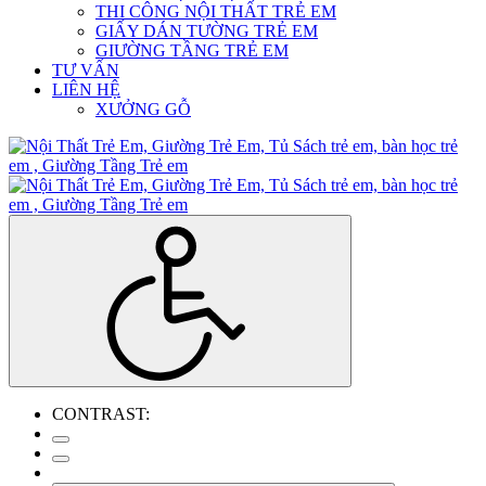
THI CÔNG NỘI THẤT TRẺ EM
GIẤY DÁN TƯỜNG TRẺ EM
GIƯỜNG TẦNG TRẺ EM
TƯ VẤN
LIÊN HỆ
XƯỞNG GỖ
CONTRAST: