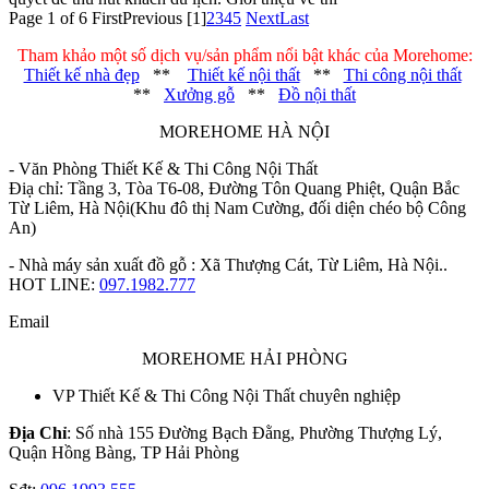
Page 1 of 6
First
Previous
[1]
2
3
4
5
Next
Last
Tham khảo một số dịch vụ/sản phẩm nổi bật khác của Morehome:
Thiết kế nhà đẹp
**
Thiết kế nội thất
**
Thi công nội thất
**
Xưởng gỗ
**
Đồ nội thất
MOREHOME HÀ NỘI
- Văn Phòng Thiết Kế & Thi Công Nội Thất
Điạ chỉ: Tầng 3, Tòa T6-08, Đường Tôn Quang Phiệt, Quận Bắc
Từ Liêm, Hà Nội(Khu đô thị Nam Cường, đối diện chéo bộ Công
An)
- Nhà máy sản xuất đồ gỗ : Xã Thượng Cát, Từ Liêm, Hà Nội..
HOT LINE:
097.1982.777
Email
MOREHOME HẢI PHÒNG
VP Thiết Kế & Thi Công Nội Thất chuyên nghiệp
Địa Chỉ
: Số nhà 155 Đường Bạch Đằng, Phường Thượng Lý,
Quận Hồng Bàng, TP Hải Phòng