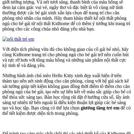
giới tưởng tượng. Và nét tươi sáng, thanh bình của màu hồng sẽ
đem lại cảm giác vui vẻ, ngây thơ và đặc biệt là vô cùng nữ tính
thường được các bé gái xinh xắn lựa chọn để trang trí cho căn
phòng nhỏ nhắn của mình. Hãy tham khảo thiết kế nội thất phòng
ngủ cho bé gái từ nội thất Kidhome để có thêm ý tưởng khi trang trí
phòng cho các công chúa nhỏ đáng yêu nhà bạn.
Với diện tích phòng vừa đủ cho không gian của cô gái bé nhỏ, hãy
cùng Kidhome trang trí cho phòng ngủ cho bé gái trở nên cuốn hút
và rực rỡ hơn với tông màu hồng và những sản phẩm nội thất cực
kỳ tinh tế và đáng yêu.
Những hình ảnh chú mèo Hello Kitty xinh đẹp xuất hiện ở trên
thảm tạo nên nét sinh động cho căn phòng, cùng với hệ giá sách kê
sát tường giúp tiết kiệm không gian đồng thời điểm tô thêm cho căn
phòng ngủ của bé gái, tạo nên sự liên kết về màu sắc giúp cho bé có
thể thỏa sức sáng tạo. Bàn học rộng rãi đặt ở hướng cửa sổ, lấy ánh
sáng tự nhiên từ bên ngoài là điều kiện thuận lợi giúp các bé sáng
tạo và học tập. Bạn cũng có thể lựa chọn
giường tầng trẻ em
để có
thể tiết kiệm được diện tích trong phòng.
Để tránh tạo cảm giác chật chội thì các nhà thiết kế của Kidhome đã