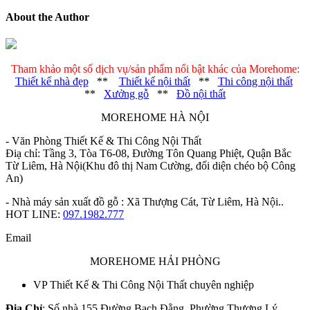
About the Author
Tham khảo một số dịch vụ/sản phẩm nổi bật khác của Morehome:
Thiết kế nhà đẹp
**
Thiết kế nội thất
**
Thi công nội thất
**
Xưởng gỗ
**
Đồ nội thất
MOREHOME HÀ NỘI
- Văn Phòng Thiết Kế & Thi Công Nội Thất
Điạ chỉ: Tầng 3, Tòa T6-08, Đường Tôn Quang Phiệt, Quận Bắc
Từ Liêm, Hà Nội(Khu đô thị Nam Cường, đối diện chéo bộ Công
An)
- Nhà máy sản xuất đồ gỗ : Xã Thượng Cát, Từ Liêm, Hà Nội..
HOT LINE:
097.1982.777
Email
MOREHOME HẢI PHÒNG
VP Thiết Kế & Thi Công Nội Thất chuyên nghiệp
Địa Chỉ
: Số nhà 155 Đường Bạch Đằng, Phường Thượng Lý,