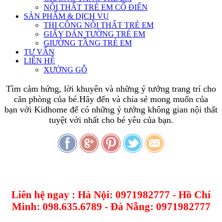
NỘI THẤT TRẺ EM CỔ ĐIỂN
SẢN PHẨM & DỊCH VỤ
THI CÔNG NỘI THẤT TRẺ EM
GIẤY DÁN TƯỜNG TRẺ EM
GIƯỜNG TẦNG TRẺ EM
TƯ VẤN
LIÊN HỆ
XƯỞNG GỖ
Tìm cảm hứng, lời khuyên và những ý tưởng trang trí cho
căn phòng của bé.Hãy đến và chia sẻ mong muốn của
bạn với Kidhome để có những ý tưởng không gian nội thất
tuyệt với nhất cho bé yêu của bạn.
Liên hệ ngay : Hà Nội: 0971982777 - Hồ Chí
Minh: 098.635.6789 - Đà Nẵng: 0971982777