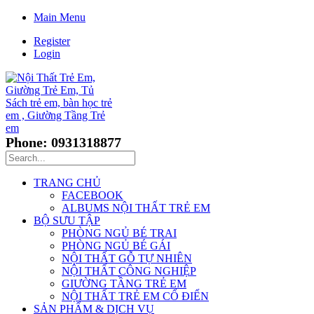
Main Menu
Register
Login
Phone: 0931318877
TRANG CHỦ
FACEBOOK
ALBUMS NỘI THẤT TRẺ EM
BỘ SƯU TẬP
PHÒNG NGỦ BÉ TRAI
PHÒNG NGỦ BÉ GÁI
NỘI THẤT GỖ TỰ NHIÊN
NỘI THẤT CÔNG NGHIỆP
GIƯỜNG TẦNG TRẺ EM
NỘI THẤT TRẺ EM CỔ ĐIỂN
SẢN PHẨM & DỊCH VỤ