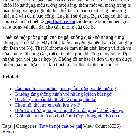
khéo léo sử dụng màu tường tươi sáng, thêm một vài mảng trang trí
màu hồng và ngộ nghĩnh, liên kết tất cả thành một tổng thể đồng
nhất mà vẫn đảm bảo công năng khi sử dụng. Bạn cũng có thể lựa
chọn các mẫu thiết kế
nội thất trẻ em
cổ điển
để làm tôn nên sự
sang trọng và hiện đại cho căn phòng của các bé.
Thiết kế một phòng ngủ cho bé gái không quá khó nhưng cũng
không quá dễ dàng. Hãy hỏi ý kiến chuyên gia nếu bạn cần sự giúp
đỡ. Đến với Nội Thất Kidhome để cảm nhận chất lượng và dịch vụ
của chúng tôi cung cấp, thiết kế miễn phí, thi công chuyên nghiệp
nhanh gọn với giá cả hợp lý. Chúng tôi tự hào là đơn vị uy tín được
nhiều gia đình lựa chọn khi thiết kế nội thất dành cho các bé.
Related
Các mẫu tủ áo cho bé gái đầy ấn tượng và dễ thương
Giường tầng thông minh với những lợi ích bất ngờ
10 chú ý an toàn khi thiết kế phòng cho bé
Chọn nội thất trẻ em cần lưu ý gì?
Hơn 10 ý tưởng trang trí nội thất phòng ngủ 2 bé gái đẹp
Giới thiệu mẫu tủ áo cho bé trai đẹp không nên bỏ qua
Tags:
|
Categories:
Tư vấn nội thất bé gái
|
View Count (6536)
|
Return