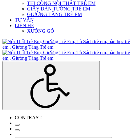
THI CÔNG NỘI THẤT TRẺ EM
GIẤY DÁN TƯỜNG TRẺ EM
GIƯỜNG TẦNG TRẺ EM
TƯ VẤN
LIÊN HỆ
XƯỞNG GỖ
CONTRAST: