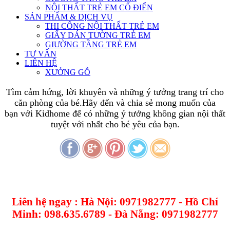
NỘI THẤT TRẺ EM CỔ ĐIỂN
SẢN PHẨM & DỊCH VỤ
THI CÔNG NỘI THẤT TRẺ EM
GIẤY DÁN TƯỜNG TRẺ EM
GIƯỜNG TẦNG TRẺ EM
TƯ VẤN
LIÊN HỆ
XƯỞNG GỖ
Tìm cảm hứng, lời khuyên và những ý tưởng trang trí cho
căn phòng của bé.Hãy đến và chia sẻ mong muốn của
bạn với Kidhome để có những ý tưởng không gian nội thất
tuyệt với nhất cho bé yêu của bạn.
Liên hệ ngay : Hà Nội: 0971982777 - Hồ Chí
Minh: 098.635.6789 - Đà Nẵng: 0971982777