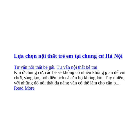
Lựa chọn nội thất trẻ em tại chung cư Hà Nội
Tư vấn nội thất bé gái
,
Tư vấn nội thất bé trai
Khi ở chung cư, các bé sẽ không có nhiều không gian để vui
chơi, sáng tạo, bởi diện tích cả căn hộ không lớn. Tuy nhiên,
với những đồ nội thất đa năng vẫn có thể làm cho căn p...
Read More