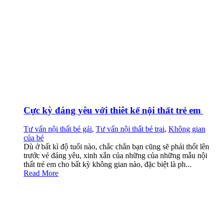
Cực kỳ đáng yêu với thiêt kế nội thất trẻ em
Tư vấn nội thất bé gái
,
Tư vấn nội thất bé trai
,
Không gian
của bé
Dù ở bất kì độ tuổi nào, chắc chắn bạn cũng sẽ phải thốt lên
trước vẻ đáng yêu, xinh xắn của những của những mẫu nội
thất trẻ em cho bất kỳ không gian nào, đặc biệt là ph...
Read More