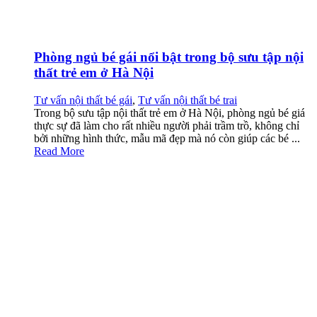
Phòng ngủ bé gái nổi bật trong bộ sưu tập nội
thất trẻ em ở Hà Nội
Tư vấn nội thất bé gái
,
Tư vấn nội thất bé trai
Trong bộ sưu tập nội thất trẻ em ở Hà Nội, phòng ngủ bé giá
thực sự đã làm cho rất nhiều người phải trầm trồ, không chỉ
bởi những hình thức, mẫu mã đẹp mà nó còn giúp các bé ...
Read More