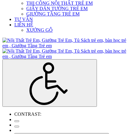
THI CÔNG NỘI THẤT TRẺ EM
GIẤY DÁN TƯỜNG TRẺ EM
GIƯỜNG TẦNG TRẺ EM
TƯ VẤN
LIÊN HỆ
XƯỞNG GỖ
CONTRAST: