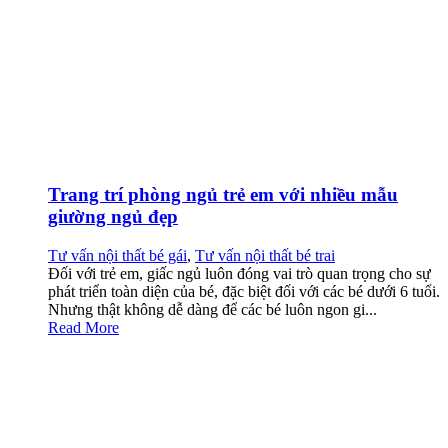
Trang trí phòng ngủ trẻ em với nhiều mẫu
giường ngủ đẹp
Tư vấn nội thất bé gái
,
Tư vấn nội thất bé trai
Đối với trẻ em, giấc ngủ luôn đóng vai trò quan trọng cho sự
phát triển toàn diện của bé, đặc biệt đối với các bé dưới 6 tuổi.
Nhưng thật không dễ dàng để các bé luôn ngon gi...
Read More