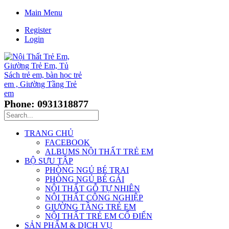
Main Menu
Register
Login
Phone: 0931318877
TRANG CHỦ
FACEBOOK
ALBUMS NỘI THẤT TRẺ EM
BỘ SƯU TẬP
PHÒNG NGỦ BÉ TRAI
PHÒNG NGỦ BÉ GÁI
NỘI THẤT GỖ TỰ NHIÊN
NỘI THẤT CÔNG NGHIỆP
GIƯỜNG TẦNG TRẺ EM
NỘI THẤT TRẺ EM CỔ ĐIỂN
SẢN PHẨM & DỊCH VỤ