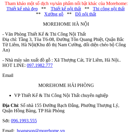
Tham khảo một số dịch vụ/sản phẩm nổi bật khác của Morehome:
Thiết kế nhà đẹp
**
Thiết kế nội thất
**
Thi công nội thất
**
Xưởng gỗ
**
Đồ nội thất
MOREHOME HÀ NỘI
- Văn Phòng Thiết Kế & Thi Công Nội Thất
Điạ chỉ: Tầng 3, Tòa T6-08, Đường Tôn Quang Phiệt, Quận Bắc
Từ Liêm, Hà Nội(Khu đô thị Nam Cường, đối diện chéo bộ Công
An)
- Nhà máy sản xuất đồ gỗ : Xã Thượng Cát, Từ Liêm, Hà Nội..
HOT LINE:
097.1982.777
Email
MOREHOME HẢI PHÒNG
VP Thiết Kế & Thi Công Nội Thất chuyên nghiệp
Địa Chỉ
: Số nhà 155 Đường Bạch Đằng, Phường Thượng Lý,
Quận Hồng Bàng, TP Hải Phòng
Sđt:
096.1993.555
Email:
hoangson@morehome.vn