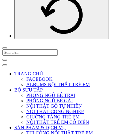
TRANG CHỦ
FACEBOOK
ALBUMS NỘI THẤT TRẺ EM
BỘ SƯU TẬP
PHÒNG NGỦ BÉ TRAI
PHÒNG NGỦ BÉ GÁI
NỘI THẤT GỖ TỰ NHIÊN
NỘI THẤT CÔNG NGHIỆP
GIƯỜNG TẦNG TRẺ EM
NỘI THẤT TRẺ EM CỔ ĐIỂN
SẢN PHẨM & DỊCH VỤ
THI CÔNG NỘI THẤT TRẺ EM