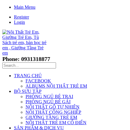
Main Menu
Register
Login
Phone: 0931318877
TRANG CHỦ
FACEBOOK
ALBUMS NỘI THẤT TRẺ EM
BỘ SƯU TẬP
PHÒNG NGỦ BÉ TRAI
PHÒNG NGỦ BÉ GÁI
NỘI THẤT GỖ TỰ NHIÊN
NỘI THẤT CÔNG NGHIỆP
GIƯỜNG TẦNG TRẺ EM
NỘI THẤT TRẺ EM CỔ ĐIỂN
SẢN PHẨM & DỊCH VỤ