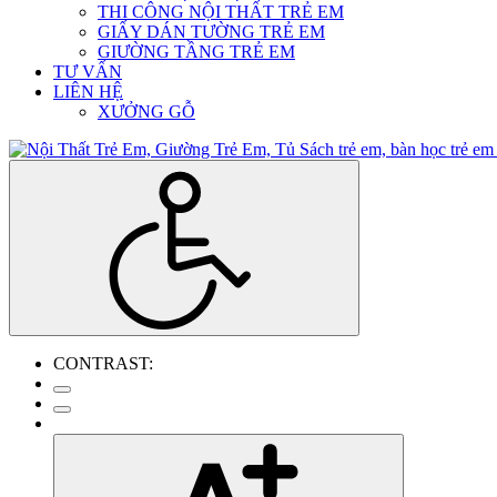
THI CÔNG NỘI THẤT TRẺ EM
GIẤY DÁN TƯỜNG TRẺ EM
GIƯỜNG TẦNG TRẺ EM
TƯ VẤN
LIÊN HỆ
XƯỞNG GỖ
CONTRAST: