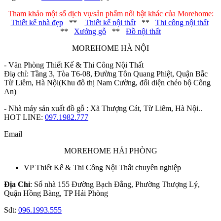
Tham khảo một số dịch vụ/sản phẩm nổi bật khác của Morehome:
Thiết kế nhà đẹp
**
Thiết kế nội thất
**
Thi công nội thất
**
Xưởng gỗ
**
Đồ nội thất
MOREHOME HÀ NỘI
- Văn Phòng Thiết Kế & Thi Công Nội Thất
Điạ chỉ: Tầng 3, Tòa T6-08, Đường Tôn Quang Phiệt, Quận Bắc
Từ Liêm, Hà Nội(Khu đô thị Nam Cường, đối diện chéo bộ Công
An)
- Nhà máy sản xuất đồ gỗ : Xã Thượng Cát, Từ Liêm, Hà Nội..
HOT LINE:
097.1982.777
Email
MOREHOME HẢI PHÒNG
VP Thiết Kế & Thi Công Nội Thất chuyên nghiệp
Địa Chỉ
: Số nhà 155 Đường Bạch Đằng, Phường Thượng Lý,
Quận Hồng Bàng, TP Hải Phòng
Sđt:
096.1993.555