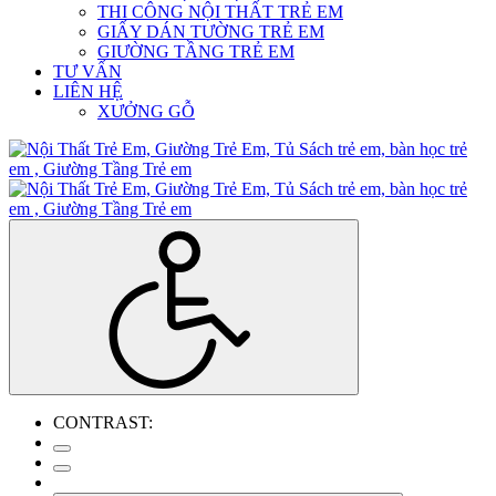
THI CÔNG NỘI THẤT TRẺ EM
GIẤY DÁN TƯỜNG TRẺ EM
GIƯỜNG TẦNG TRẺ EM
TƯ VẤN
LIÊN HỆ
XƯỞNG GỖ
CONTRAST: