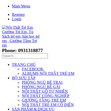
Main Menu
Register
Login
Phone: 0931318877
TRANG CHỦ
FACEBOOK
ALBUMS NỘI THẤT TRẺ EM
BỘ SƯU TẬP
PHÒNG NGỦ BÉ TRAI
PHÒNG NGỦ BÉ GÁI
NỘI THẤT GỖ TỰ NHIÊN
NỘI THẤT CÔNG NGHIỆP
GIƯỜNG TẦNG TRẺ EM
NỘI THẤT TRẺ EM CỔ ĐIỂN
SẢN PHẨM & DỊCH VỤ