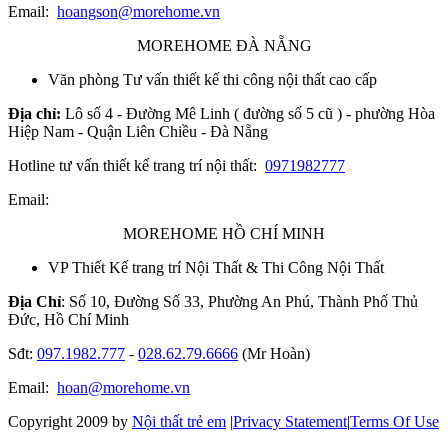
Email:
hoangson@morehome.vn
MOREHOME ĐÀ NẴNG
Văn phòng Tư vấn thiết kế thi công nội thất cao cấp
Địa chỉ:
Lô số 4 - Đường Mê Linh ( đường số 5 cũ ) - phường Hòa
Hiệp Nam - Quận Liên Chiều - Đà Nẵng
Hotline tư vấn thiết kế trang trí nội thất:
0971982777
Email:
MOREHOME HỒ CHÍ MINH
VP Thiết Kế trang trí Nội Thất & Thi Công Nội Thất
Địa Chỉ
: Số 10, Đường Số 33, Phường An Phú, Thành Phố Thủ
Đức, Hồ Chí Minh
Sđt:
097.1982.777
-
028.62.79.6666
(Mr Hoàn)
Email:
hoan@morehome.vn
Copyright 2009 by
Nội thất trẻ em
|
Privacy Statement
|
Terms Of Use