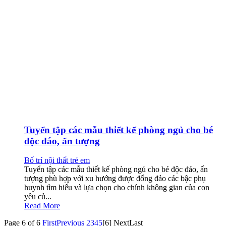
Tuyển tập các mẫu thiết kế phòng ngủ cho bé
độc đáo, ấn tượng
Bố trí nội thất trẻ em
Tuyển tập các mẫu thiết kế phòng ngủ cho bé độc đáo, ấn
tượng phù hợp với xu hướng được đống đảo các bậc phụ
huynh tìm hiểu và lựa chọn cho chính không gian của con
yêu củ...
Read More
Page 6 of 6
First
Previous
2
3
4
5
[6]
Next
Last