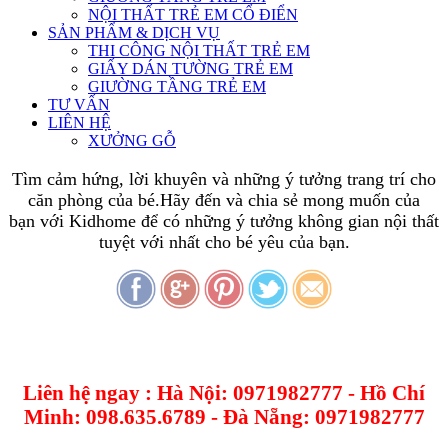
NỘI THẤT TRẺ EM CỔ ĐIỂN
SẢN PHẨM & DỊCH VỤ
THI CÔNG NỘI THẤT TRẺ EM
GIẤY DÁN TƯỜNG TRẺ EM
GIƯỜNG TẦNG TRẺ EM
TƯ VẤN
LIÊN HỆ
XƯỞNG GỖ
Tìm cảm hứng, lời khuyên và những ý tưởng trang trí cho
căn phòng của bé.Hãy đến và chia sẻ mong muốn của
bạn với Kidhome để có những ý tưởng không gian nội thất
tuyệt với nhất cho bé yêu của bạn.
Liên hệ ngay : Hà Nội: 0971982777 - Hồ Chí
Minh: 098.635.6789 - Đà Nẵng: 0971982777