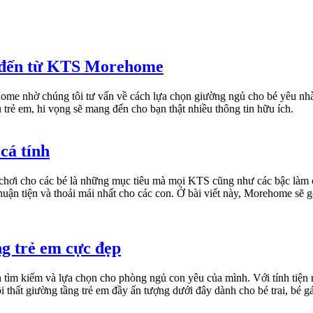
g đến từ KTS Morehome
home nhờ chúng tôi tư vấn về cách lựa chọn giường ngủ cho bé yêu nhà 
trẻ em, hi vọng sẽ mang đến cho bạn thật nhiều thông tin hữu ích.
cá tính
 chơi cho các bé là những mục tiêu mà mọi KTS cũng như các bậc làm c
uận tiện và thoải mái nhất cho các con. Ở bài viết này, Morehome sẽ g
g trẻ em cực đẹp
ìm kiếm và lựa chọn cho phòng ngủ con yêu của mình. Với tính tiện ng
thất giường tầng trẻ em đầy ấn tượng dưới đây dành cho bé trai, bé g