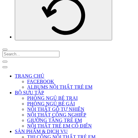
TRANG CHỦ
FACEBOOK
ALBUMS NỘI THẤT TRẺ EM
BỘ SƯU TẬP
PHÒNG NGỦ BÉ TRAI
PHÒNG NGỦ BÉ GÁI
NỘI THẤT GỖ TỰ NHIÊN
NỘI THẤT CÔNG NGHIỆP
GIƯỜNG TẦNG TRẺ EM
NỘI THẤT TRẺ EM CỔ ĐIỂN
SẢN PHẨM & DỊCH VỤ
THI CÔNG NỘI THẤT TRẺ EM