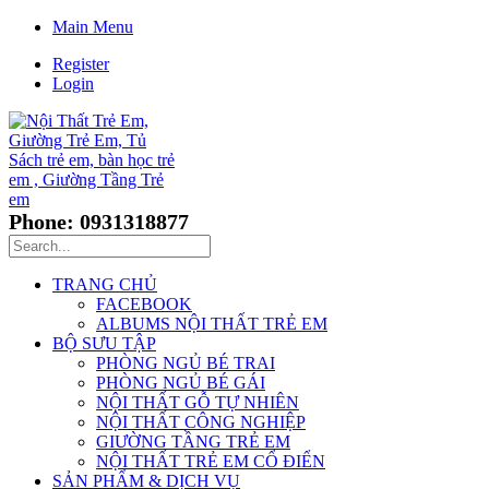
Main Menu
Register
Login
Phone: 0931318877
TRANG CHỦ
FACEBOOK
ALBUMS NỘI THẤT TRẺ EM
BỘ SƯU TẬP
PHÒNG NGỦ BÉ TRAI
PHÒNG NGỦ BÉ GÁI
NỘI THẤT GỖ TỰ NHIÊN
NỘI THẤT CÔNG NGHIỆP
GIƯỜNG TẦNG TRẺ EM
NỘI THẤT TRẺ EM CỔ ĐIỂN
SẢN PHẨM & DỊCH VỤ