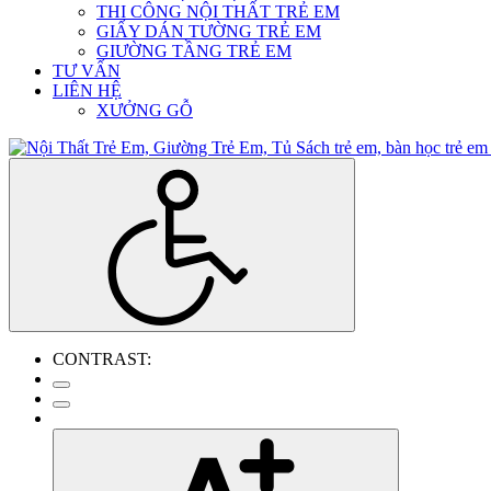
THI CÔNG NỘI THẤT TRẺ EM
GIẤY DÁN TƯỜNG TRẺ EM
GIƯỜNG TẦNG TRẺ EM
TƯ VẤN
LIÊN HỆ
XƯỞNG GỖ
CONTRAST: