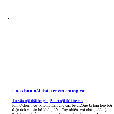
Lựa chọn nội thất trẻ em chung cư
Tư vấn nội thất bé gái
,
Bố trí nội thất trẻ em
Khi ở chung cư, không gian cho các bé thường bị hạn hẹp bởi
diện tích cả căn hộ không lớn. Tuy nhiên, với những đồ nội