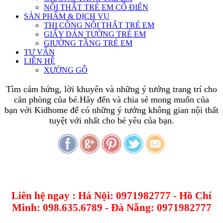
NỘI THẤT TRẺ EM CỔ ĐIỂN
SẢN PHẨM & DỊCH VỤ
THI CÔNG NỘI THẤT TRẺ EM
GIẤY DÁN TƯỜNG TRẺ EM
GIƯỜNG TẦNG TRẺ EM
TƯ VẤN
LIÊN HỆ
XƯỞNG GỖ
Tìm cảm hứng, lời khuyên và những ý tưởng trang trí cho
căn phòng của bé.Hãy đến và chia sẻ mong muốn của
bạn với Kidhome để có những ý tưởng không gian nội thất
tuyệt với nhất cho bé yêu của bạn.
Liên hệ ngay : Hà Nội: 0971982777 - Hồ Chí
Minh: 098.635.6789 - Đà Nẵng: 0971982777