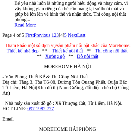
Bé yêu nhà luôn là những người hiếu động và nhạy cảm, vì
vậy không gian riêng của bé cần mang lại sự thoải mái và
giúp bé lớn lên về hình thể và nhận thức. Thi công nội thất
phòng...
Read More
Page 4 of 5
First
Previous
1
2
3
[4]
5
Next
Last
Tham khảo một số dịch vụ/sản phẩm nổi bật khác của Morehome:
Thiết kế nhà đẹp
**
Thiết kế nội thất
**
Thi công nội thất
**
Xưởng gỗ
**
Đồ nội thất
MOREHOME HÀ NỘI
- Văn Phòng Thiết Kế & Thi Công Nội Thất
Điạ chỉ: Tầng 3, Tòa T6-08, Đường Tôn Quang Phiệt, Quận Bắc
Từ Liêm, Hà Nội(Khu đô thị Nam Cường, đối diện chéo bộ Công
An)
- Nhà máy sản xuất đồ gỗ : Xã Thượng Cát, Từ Liêm, Hà Nội..
HOT LINE:
097.1982.777
Email
MOREHOME HẢI PHÒNG