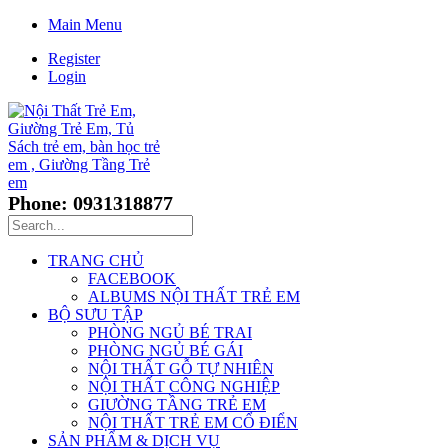
Main Menu
Register
Login
Phone: 0931318877
TRANG CHỦ
FACEBOOK
ALBUMS NỘI THẤT TRẺ EM
BỘ SƯU TẬP
PHÒNG NGỦ BÉ TRAI
PHÒNG NGỦ BÉ GÁI
NỘI THẤT GỖ TỰ NHIÊN
NỘI THẤT CÔNG NGHIỆP
GIƯỜNG TẦNG TRẺ EM
NỘI THẤT TRẺ EM CỔ ĐIỂN
SẢN PHẨM & DỊCH VỤ