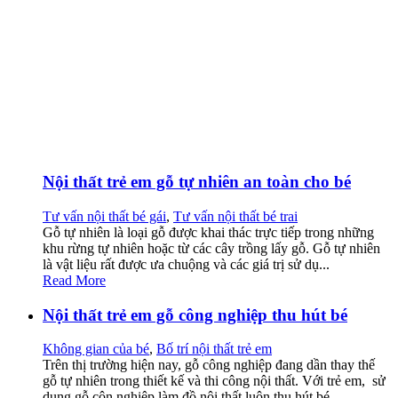
Nội thất trẻ em gỗ tự nhiên an toàn cho bé
Tư vấn nội thất bé gái
,
Tư vấn nội thất bé trai
Gỗ tự nhiên là loại gỗ được khai thác trực tiếp trong những
khu rừng tự nhiên hoặc từ các cây trồng lấy gỗ. Gỗ tự nhiên
là vật liệu rất được ưa chuộng và các giá trị sử dụ...
Read More
Nội thất trẻ em gỗ công nghiệp thu hút bé
Không gian của bé
,
Bố trí nội thất trẻ em
Trên thị trường hiện nay, gỗ công nghiệp đang dần thay thế
gỗ tự nhiên trong thiết kế và thi công nội thất. Với trẻ em, sử
dụng gỗ côn nghiệp làm đồ nội thất luôn thu hút bé ...