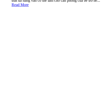
thất đa năng vẫn có thể làm cho căn phòng của bé trở nê...
Read More