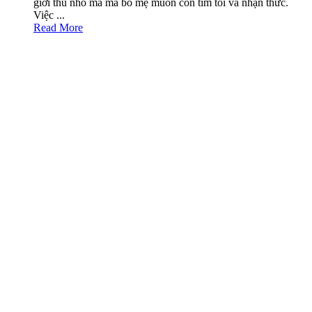
giới thu nhỏ mà mà bố mẹ muốn con tìm tòi và nhận thức.
Việc ...
Read More