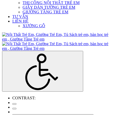
THI CÔNG NỘI THẤT TRẺ EM
GIẤY DÁN TƯỜNG TRẺ EM
GIƯỜNG TẦNG TRẺ EM
TƯ VẤN
LIÊN HỆ
XƯỞNG GỖ
CONTRAST: