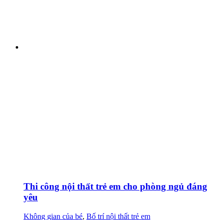
Thi công nội thất trẻ em cho phòng ngủ đáng
yêu
Không gian của bé
,
Bố trí nội thất trẻ em