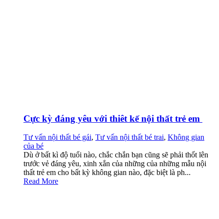
Cực kỳ đáng yêu với thiêt kế nội thất trẻ em
Tư vấn nội thất bé gái
,
Tư vấn nội thất bé trai
,
Không gian
của bé
Dù ở bất kì độ tuổi nào, chắc chắn bạn cũng sẽ phải thốt lên
trước vẻ đáng yêu, xinh xắn của những của những mẫu nội
thất trẻ em cho bất kỳ không gian nào, đặc biệt là ph...
Read More