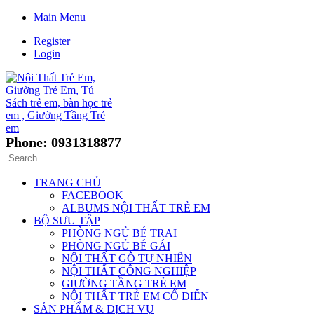
Main Menu
Register
Login
Phone: 0931318877
TRANG CHỦ
FACEBOOK
ALBUMS NỘI THẤT TRẺ EM
BỘ SƯU TẬP
PHÒNG NGỦ BÉ TRAI
PHÒNG NGỦ BÉ GÁI
NỘI THẤT GỖ TỰ NHIÊN
NỘI THẤT CÔNG NGHIỆP
GIƯỜNG TẦNG TRẺ EM
NỘI THẤT TRẺ EM CỔ ĐIỂN
SẢN PHẨM & DỊCH VỤ