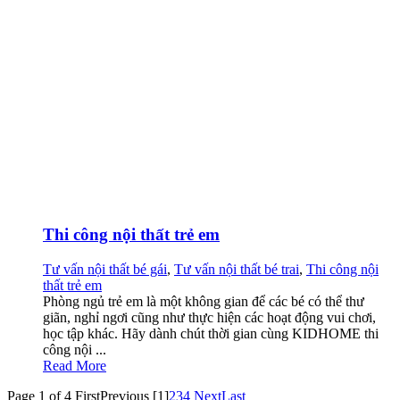
Thi công nội thất trẻ em
Tư vấn nội thất bé gái
,
Tư vấn nội thất bé trai
,
Thi công nội
thất trẻ em
Phòng ngủ trẻ em là một không gian để các bé có thể thư
giãn, nghỉ ngơi cũng như thực hiện các hoạt động vui chơi,
học tập khác. Hãy dành chút thời gian cùng KIDHOME thi
công nội ...
Read More
Page 1 of 4
First
Previous
[1]
2
3
4
Next
Last