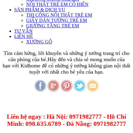
NỘI THẤT TRẺ EM CỔ ĐIỂN
SẢN PHẨM & DỊCH VỤ
THI CÔNG NỘI THẤT TRẺ EM
GIẤY DÁN TƯỜNG TRẺ EM
GIƯỜNG TẦNG TRẺ EM
TƯ VẤN
LIÊN HỆ
XƯỞNG GỖ
Tìm cảm hứng, lời khuyên và những ý tưởng trang trí cho
căn phòng của bé.Hãy đến và chia sẻ mong muốn của
bạn với Kidhome để có những ý tưởng không gian nội thất
tuyệt với nhất cho bé yêu của bạn.
Liên hệ ngay : Hà Nội: 0971982777 - Hồ Chí
Minh: 098.635.6789 - Đà Nẵng: 0971982777