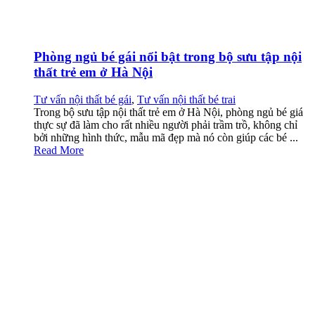
Phòng ngủ bé gái nổi bật trong bộ sưu tập nội
thất trẻ em ở Hà Nội
Tư vấn nội thất bé gái
,
Tư vấn nội thất bé trai
Trong bộ sưu tập nội thất trẻ em ở Hà Nội, phòng ngủ bé giá
thực sự đã làm cho rất nhiều người phải trầm trồ, không chỉ
bởi những hình thức, mẫu mã đẹp mà nó còn giúp các bé ...
Read More