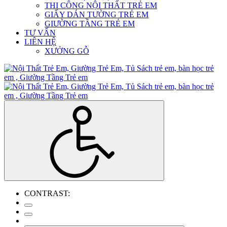
THI CÔNG NỘI THẤT TRẺ EM
GIẤY DÁN TƯỜNG TRẺ EM
GIƯỜNG TẦNG TRẺ EM
TƯ VẤN
LIÊN HỆ
XƯỞNG GỖ
CONTRAST: