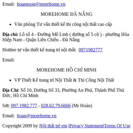
Email:
hoangson@morehome.vn
MOREHOME ĐÀ NẴNG
Văn phòng Tư vấn thiết kế thi công nội thất cao cấp
Địa chỉ:
Lô số 4 - Đường Mê Linh ( đường số 5 cũ ) - phường Hòa
Hiệp Nam - Quận Liên Chiều - Đà Nẵng
Hotline tư vấn thiết kế trang trí nội thất:
0971982777
Email:
MOREHOME HỒ CHÍ MINH
VP Thiết Kế trang trí Nội Thất & Thi Công Nội Thất
Địa Chỉ
: Số 10, Đường Số 33, Phường An Phú, Thành Phố Thủ
Đức, Hồ Chí Minh
Sđt:
097.1982.777
-
028.62.79.6666
(Mr Hoàn)
Email:
hoan@morehome.vn
Copyright 2009 by
Nội thất trẻ em
|
Privacy Statement
|
Terms Of Use