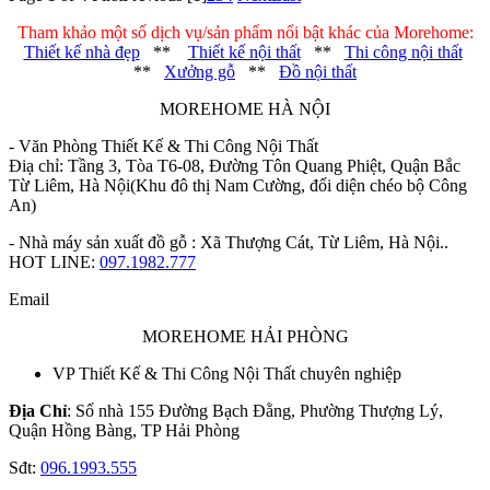
Tham khảo một số dịch vụ/sản phẩm nổi bật khác của Morehome:
Thiết kế nhà đẹp
**
Thiết kế nội thất
**
Thi công nội thất
**
Xưởng gỗ
**
Đồ nội thất
MOREHOME HÀ NỘI
- Văn Phòng Thiết Kế & Thi Công Nội Thất
Điạ chỉ: Tầng 3, Tòa T6-08, Đường Tôn Quang Phiệt, Quận Bắc
Từ Liêm, Hà Nội(Khu đô thị Nam Cường, đối diện chéo bộ Công
An)
- Nhà máy sản xuất đồ gỗ : Xã Thượng Cát, Từ Liêm, Hà Nội..
HOT LINE:
097.1982.777
Email
MOREHOME HẢI PHÒNG
VP Thiết Kế & Thi Công Nội Thất chuyên nghiệp
Địa Chỉ
: Số nhà 155 Đường Bạch Đằng, Phường Thượng Lý,
Quận Hồng Bàng, TP Hải Phòng
Sđt:
096.1993.555