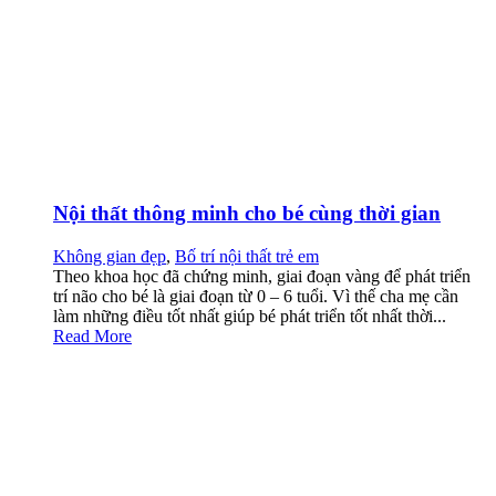
Nội thất thông minh cho bé cùng thời gian
Không gian đẹp
,
Bố trí nội thất trẻ em
Theo khoa học đã chứng minh, giai đoạn vàng để phát triển
trí não cho bé là giai đoạn từ 0 – 6 tuổi. Vì thế cha mẹ cần
làm những điều tốt nhất giúp bé phát triển tốt nhất thời...
Read More