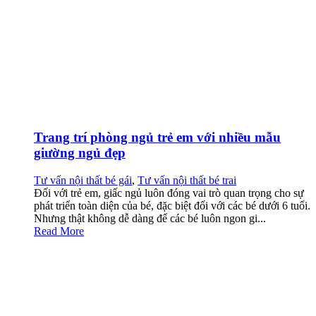
Trang trí phòng ngủ trẻ em với nhiều mẫu
giường ngủ đẹp
Tư vấn nội thất bé gái
,
Tư vấn nội thất bé trai
Đối với trẻ em, giấc ngủ luôn đóng vai trò quan trọng cho sự
phát triển toàn diện của bé, đặc biệt đối với các bé dưới 6 tuổi.
Nhưng thật không dễ dàng để các bé luôn ngon gi...
Read More